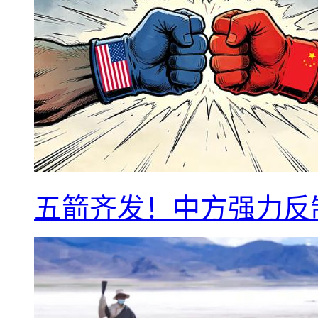
五箭齐发！中方强力反