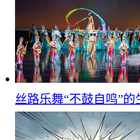
丝路乐舞“不鼓自鸣”