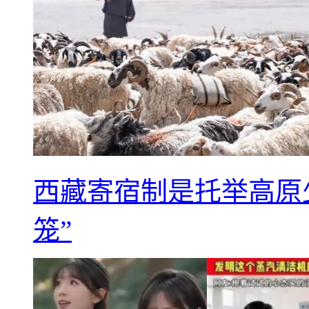
西藏寄宿制是托举高原
笼”