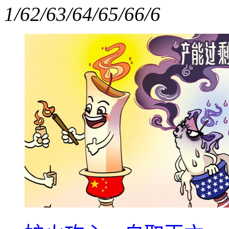
1/6
2/6
3/6
4/6
5/6
6/6