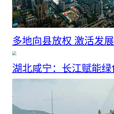
多地向县放权 激活发
湖北咸宁：长江赋能绿