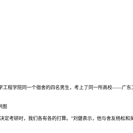
与化学工程学院同一个宿舍的四名男生，考上了同一所高校——广
供图
考研时，我们各有各的打算。”刘健表示，他与舍友杨松和吴世