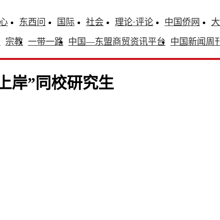
心
东西问
国际
社会
理论·评论
中国侨网
大
识
宗教
一带一路
中国—东盟商贸资讯平台
中国新闻周
上岸”同校研究生