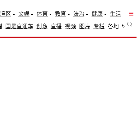
湾区
文娱
体育
教育
法治
健康
生活
刊
国是直通车
创意
直播
视频
图片
专栏
各地