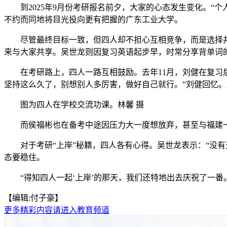
到2025年9月份考研报名前夕，大家的心态发生变化。“个
不约而同地将目光投向更有把握的广东工业大学。
尽管最终目标一致，但四人却不担心互相竞争，而是选择并肩
来与大家共享。吴世龙则因复习英语起步早，时常分享背单词
在考研路上，四人一路互相鼓励。去年11月，刘健在复习后期
坚持这么久了，别想别人多厉害，做好自己就行。”刘健回忆
图为四人在学校交流功课。林馨 摄
而侯福彬也在备考中途因压力大一度想放弃，甚至与福建一家
对于考研“上岸”秘籍，四人各有心得。吴世龙表示：“没有
态要稳住。
“得知四人一起‘上岸’的那天，我们还特地出去庆祝了一番。
【编辑:付子豪】
更多精彩内容请进入教育频道