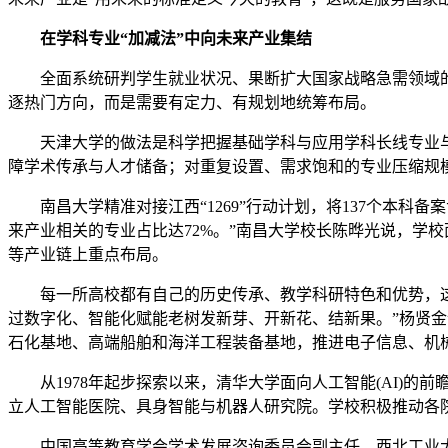
在学科专业“加减法”中向未来产业集结
全面系统研判学生就业状况、果断扩大国家战略急需领域的
逐热门方向，而是需要有定力、有规划地统筹布局。
天津大学的做法是科学把握基础学科与应用学科长线专业与
障学术传承与人才储备；对重复设置、需求饱和的专业压缩规
南昌大学精准对接江西“1269”行动计划，将137个本科备案
来产业相关的专业占比达72%。”南昌大学校长陈晔光说，学
等产业链上重点布局。
每一所高校都有自己的历史传承、教学科研特色和优势，这是
过数字化、智能化赋能老树发新芽、开新花、结新果。”杨贤金
石化基地、高端船舶和海洋工程装备基地，推进电子信息、机械
从1978年起步探索以来，清华大学面向人工智能(AI)的前瞻
立人工智能医院、具身智能与机器人研究院。学校积极推动各
中国高等教育学会学术发展咨询委员会副主任、西北工业大学