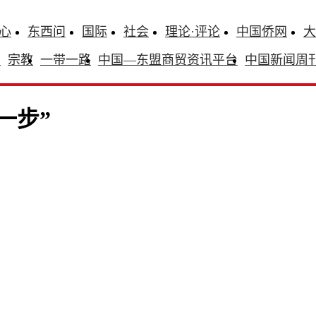
心
东西问
国际
社会
理论·评论
中国侨网
大
识
宗教
一带一路
中国—东盟商贸资讯平台
中国新闻周
一步”