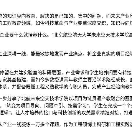
的知识导向教育，解决的是已知的、集中的问题，而未来产业所
的工程教育领域，如今科技革命与产业变革深度交织，知识导向
业要什么就培养什么。”北京航空航天大学未来空天技术学院副
深耕一线，能最敏捷地发现产业痛点。将企业真实的项目经验
留在共建实验室的科研层面，产业需求和学生培养间要有转接
专家奠基搭建，而如今多数授课青年教师主要沿学术路径成长，
体系，并配备既懂工程又熟教学的专职人员，完成产业经验向教
分享了北航未来空天技术学院以项目为链贯通产教融合的蓝图
，“转变为项目导向、问题牵引、按需学习”，学生在完成一个
业逻辑”，让人才培养的接口与科技创新的攻关需求精准对接，打
从产业一线凝练一万多个课题，作为工程硕博士科研和工程实践