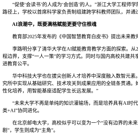
“促使‘会读书’的人成为‘会创造’的人。”浙江大学工程师
路径上，学校以首席科学家负责制组建跨学科教师团队，并通过
AI浪潮中，既要满格赋能更要守住根魂
教育部2025年发布的《中国智慧教育白皮书》提出未来教师
李路明分享了清华大学在AI赋能教育教学方面的探索。从202
程边界，支撑“一人一策”的学习方式。同时与国内高校共建共
进教育公平。
华中科技大学也在拔尖创新人才培养中深度融入数智元素。该
究所中实现从基础研究、技术攻关到成果应用的全链条贯通。她
性化培养，用智能基座适配学生长远发展。”
“未来大学不再是单纯的知识灌输场，而是培养具有AI时代所
类+AI”协同进化。
在北京邮电大学，高校似乎可以变为一个“没有边界的未来学习
剧”，学生则成为“主角”。