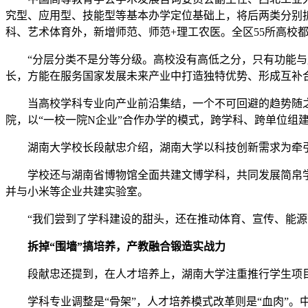
究型、应用型、技能型等基本办学定位基础上，将后两类分别
科、艺术体育外，新增师范、师范+理工农医。全区55所高校都
“分层分类不是分等分级。高校没有高低之分，只有功能与服
长，方能在服务国家发展未来产业中打造独特优势、形成互补
当高校学科专业向产业前沿集结，一个不可回避的趋势随之
院，以“一校一院N企业”合作办学的模式，跨学科、跨单位组
湖南大学校长段献忠介绍，湖南大学以科技创新需求为牵引，
学校还与湖南省博物馆全面共建文博学科，共同发展简帛学
并与小米等企业共建实验室。
“我们尝到了学科建设的甜头，还在推动体育、宣传、能源
拆掉“围墙”搞培养，产教融合锻造实战力
段献忠还提到，在人才培养上，湖南大学注重推行学生项目制
学科专业调整是“骨架”，人才培养模式改革则是“血肉”。中