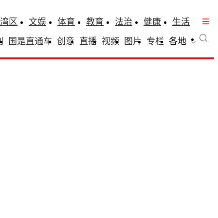
湾区
文娱
体育
教育
法治
健康
生活
刊
国是直通车
创意
直播
视频
图片
专栏
各地