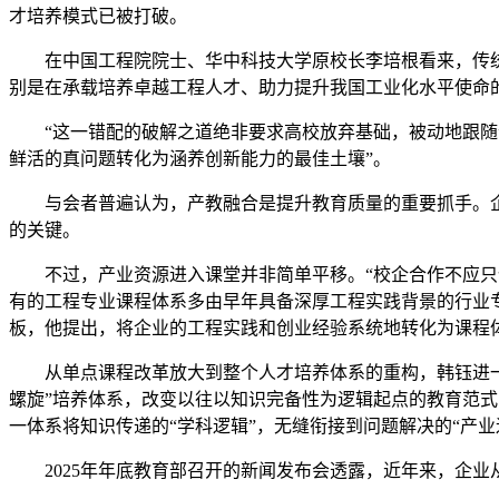
才培养模式已被打破。
在中国工程院院士、华中科技大学原校长李培根看来，传统
别是在承载培养卓越工程人才、助力提升我国工业化水平使命
“这一错配的破解之道绝非要求高校放弃基础，被动地跟随企
鲜活的真问题转化为涵养创新能力的最佳土壤”。
与会者普遍认为，产教融合是提升教育质量的重要抓手。企业
的关键。
不过，产业资源进入课堂并非简单平移。“校企合作不应只停
有的工程专业课程体系多由早年具备深厚工程实践背景的行业
板，他提出，将企业的工程实践和创业经验系统地转化为课程
从单点课程改革放大到整个人才培养体系的重构，韩钰进一步
螺旋”培养体系，改变以往以知识完备性为逻辑起点的教育范式
一体系将知识传递的“学科逻辑”，无缝衔接到问题解决的“产
2025年年底教育部召开的新闻发布会透露，近年来，企业