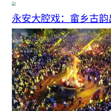
永安大腔戏：畲乡古韵