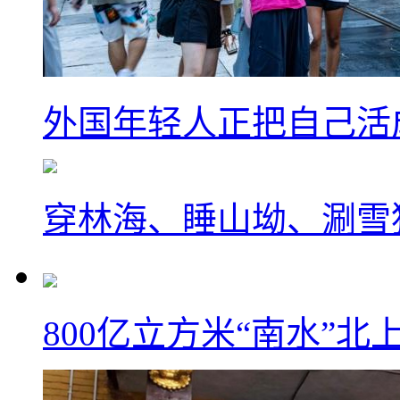
外国年轻人正把自己活成
穿林海、睡山坳、涮雪
800亿立方米“南水”北