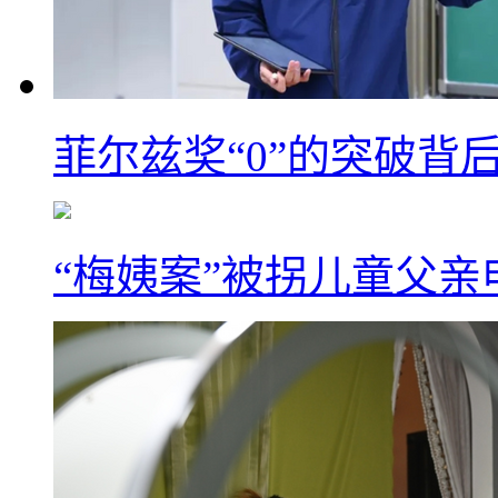
菲尔兹奖“0”的突破背
“梅姨案”被拐儿童父