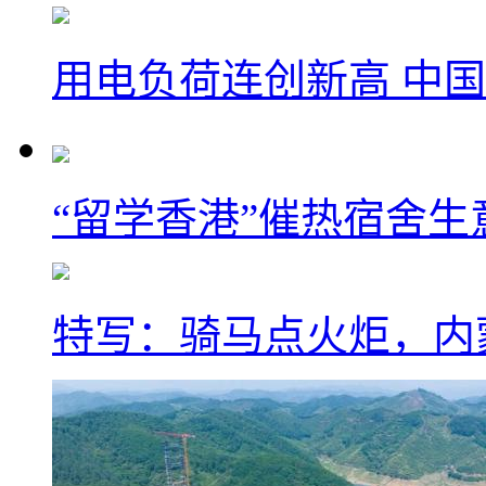
用电负荷连创新高 中国
“留学香港”催热宿舍生
特写：骑马点火炬，内