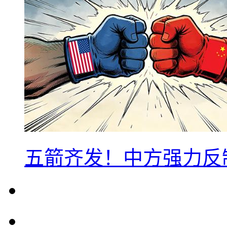
五箭齐发！中方强力反