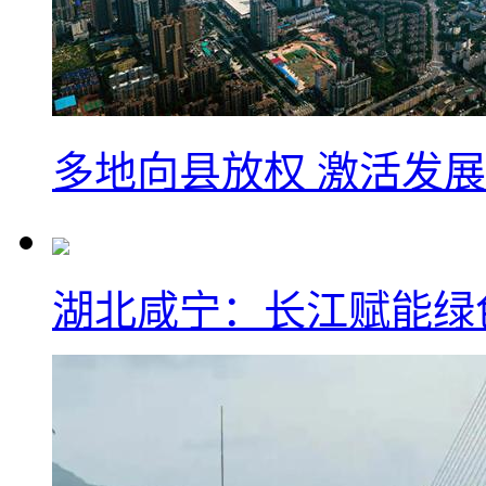
多地向县放权 激活发
湖北咸宁：长江赋能绿