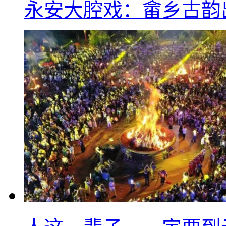
永安大腔戏：畲乡古韵