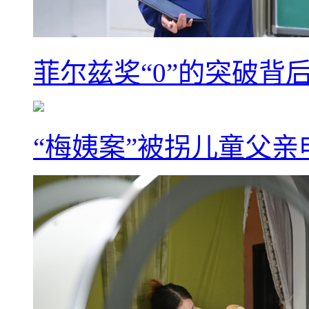
菲尔兹奖“0”的突破背
“梅姨案”被拐儿童父