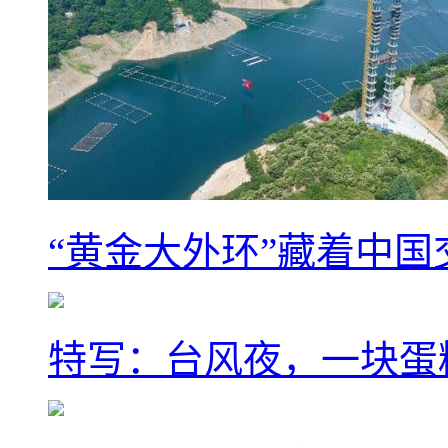
“黄金大外环”藏着中
特写：台风夜，一块蛋