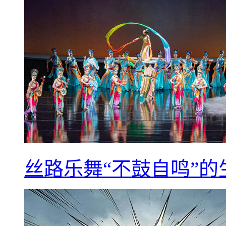
丝路乐舞“不鼓自鸣”