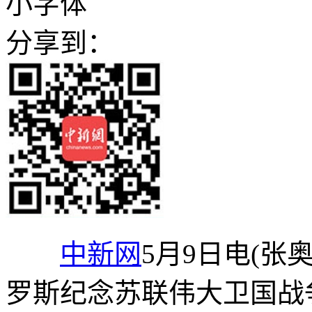
小字体
分享到：
中新网
5月9日电(张
罗斯纪念苏联伟大卫国战