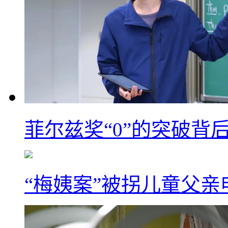
菲尔兹奖“0”的突破背
“梅姨案”被拐儿童父