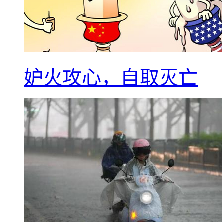
妒火攻心，自取灭亡