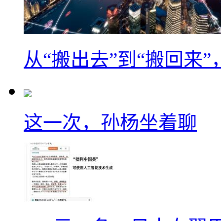
从“搬出去”到“搬回来
这一次，孙杨坐着聊