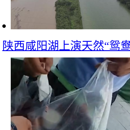
陕西咸阳湖上演天然“鸳鸯