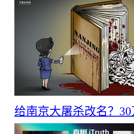
给南京大屠杀改名？3