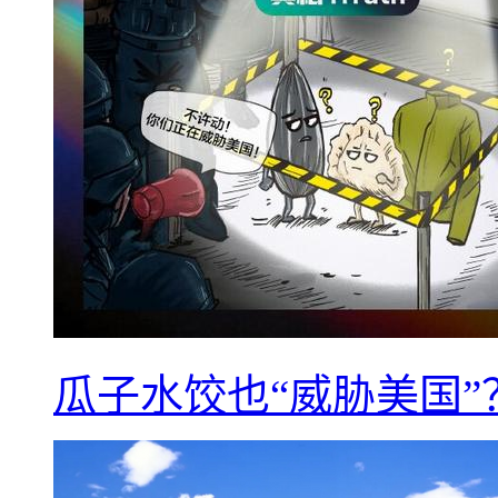
瓜子水饺也“威胁美国”