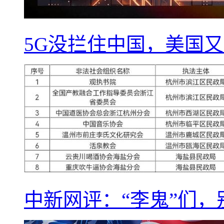
5G没拦住中国，美国又
中新网评：“李鬼”们，