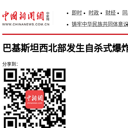
即时
时政
财经
同
铸牢中华民族共同体意
巴基斯坦西北部发生自杀式爆炸
分享到：