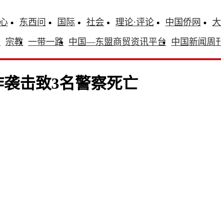
心
东西问
国际
社会
理论·评论
中国侨网
大
识
宗教
一带一路
中国—东盟商贸资讯平台
中国新闻周
袭击致3名警察死亡