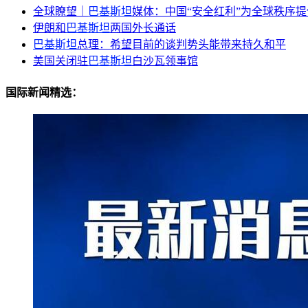
全球瞭望｜
巴基斯坦
媒体：中国“安全红利”为全球秩序
伊朗和
巴基斯坦
两国外长通话
巴基斯坦
总理：希望目前的谈判势头能带来持久和平
美国关闭驻
巴基斯坦
白沙瓦领事馆
国际新闻精选：