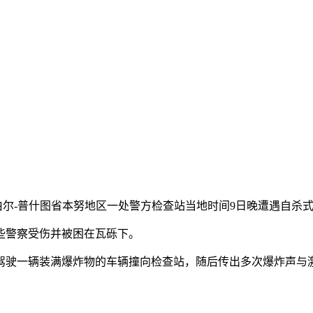
开伯尔-普什图省本努地区一处警方检查站当地时间9日晚遭遇自杀
警察受伤并被困在瓦砾下。
驶一辆装满爆炸物的车辆撞向检查站，随后传出多次爆炸声与激