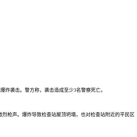
式爆炸袭击。警方称，袭击造成至少3名警察死亡。
烈枪声。爆炸导致检查站屋顶坍塌，也对检查站附近的平民区