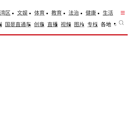
湾区
文娱
体育
教育
法治
健康
生活
刊
国是直通车
创意
直播
视频
图片
专栏
各地