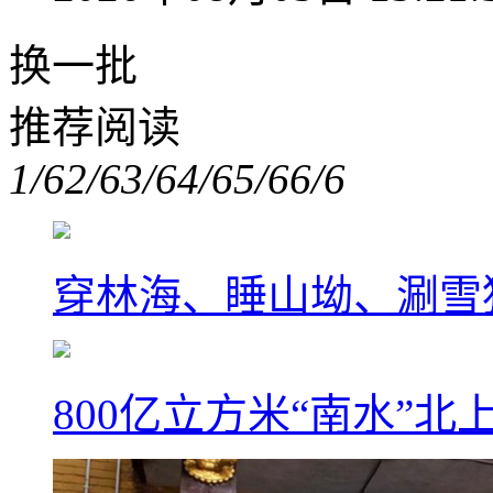
换一批
推荐阅读
1/6
2/6
3/6
4/6
5/6
6/6
穿林海、睡山坳、涮雪
800亿立方米“南水”北