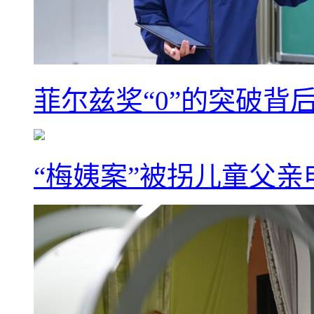
菲尔兹奖“0”的突破背
“梅姨案”被拐儿童父