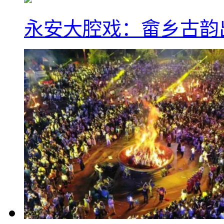
永安大腔戏：畲乡古韵