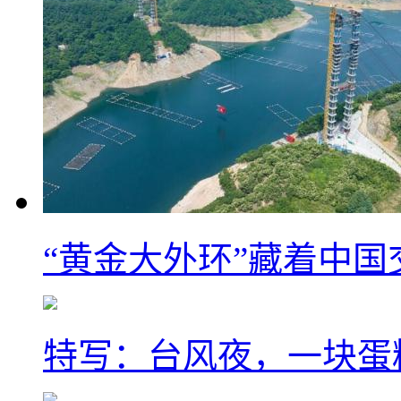
“黄金大外环”藏着中
特写：台风夜，一块蛋