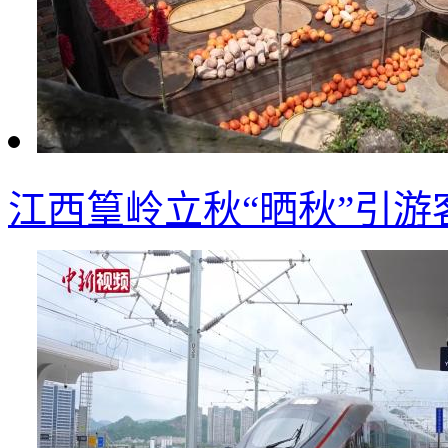
江西篁岭立秋“晒秋”引游