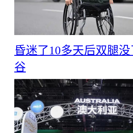
昏迷了10多天后双腿没
谷