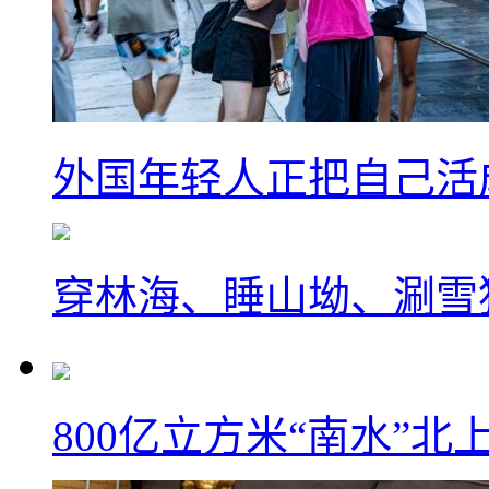
外国年轻人正把自己活成
穿林海、睡山坳、涮雪
800亿立方米“南水”北