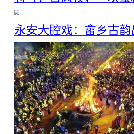
永安大腔戏：畲乡古韵