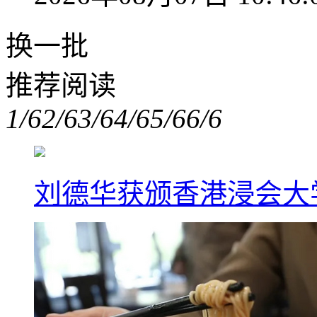
换一批
推荐阅读
1/6
2/6
3/6
4/6
5/6
6/6
刘德华获颁香港浸会大