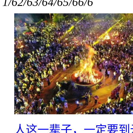
1/6
2/6
3/6
4/6
5/6
6/6
人这一辈子，一定要到