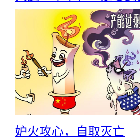
妒火攻心，自取灭亡