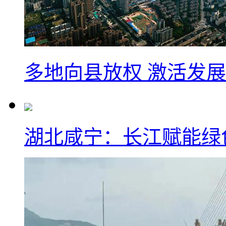
多地向县放权 激活发
湖北咸宁：长江赋能绿