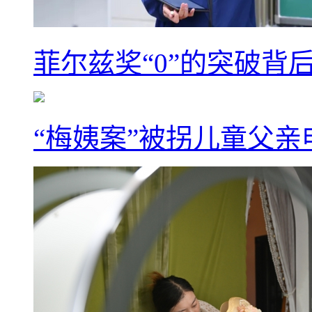
菲尔兹奖“0”的突破背
“梅姨案”被拐儿童父