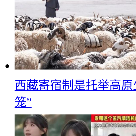
西藏寄宿制是托举高原
笼”