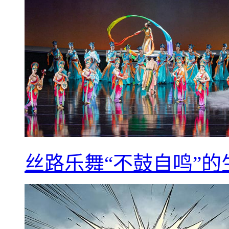
丝路乐舞“不鼓自鸣”