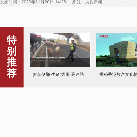
发布时间：2020年11月20日 14:28 来源：央视新闻
特
别
推
荐
货车侧翻 生猪“大闹”高速路
探秘香港故宫文化
全球最后一只白色长颈鹿
被“定位”
2020国际乒联总决
拍开赛