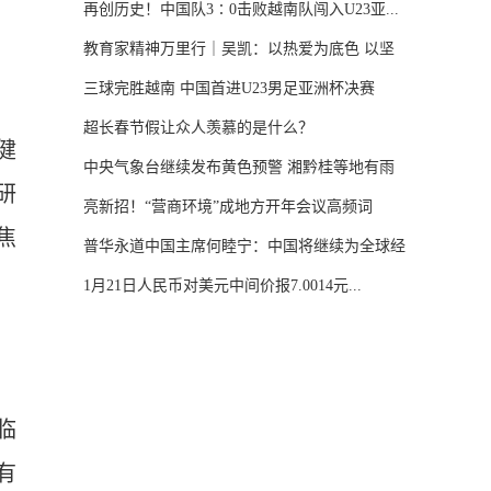
再创历史！中国队3∶0击败越南队闯入U23亚...
教育家精神万里行｜吴凯：以热爱为底色 以坚
守...
三球完胜越南 中国首进U23男足亚洲杯决赛
超长春节假让众人羡慕的是什么？
健
中央气象台继续发布黄色预警 湘黔桂等地有雨
研
雪...
亮新招！“营商环境”成地方开年会议高频词
焦
普华永道中国主席何睦宁：中国将继续为全球经
济...
1月21日人民币对美元中间价报7.0014元...
，
临
有