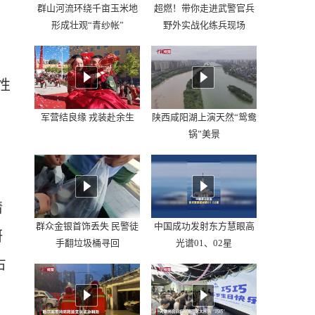
群山河流环绕千亩玉米地
超燃！带你走进武警官兵
形成壮观“青纱帐”
野外实战化练兵现场
性
军营结良缘 戎装赴余生
陕西咸阳湖上演天然“鸳鸯
锅”美景
情
群众金银首饰丢失 民警徒
中国成功发射东方慧眼高
妍
手翻垃圾桶寻回
光谱01、02星
占