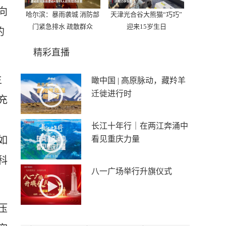
向
哈尔滨：暴雨袭城 消防部
天津光合谷大熊猫“巧巧”
门紧急排水 疏散群众
迎来15岁生日
的
精彩直播
生
瞰中国 | 高原脉动，藏羚羊
迁徙进行时
充
长江十年行｜在两江奔涌中
如
看见重庆力量
科
八一广场举行升旗仪式
压