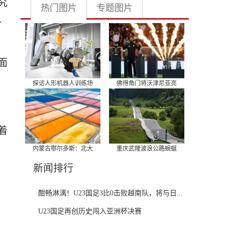
究
热门图片
专题图片
一
面
探访人形机器人训练场
佛得角门将沃津尼亚亮
着
内蒙古鄂尔多斯：北大
重庆武隆波浪公路蜿蜒
新闻排行
酣畅淋漓！U23国足3比0击败越南队，将与日...
U23国足再创历史闯入亚洲杯决赛
研