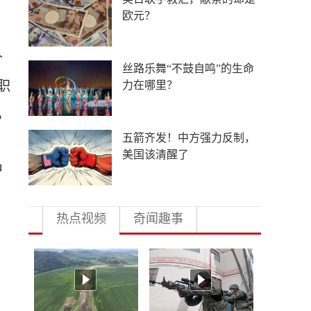
低俗营销的“背锅侠”
个
导弹库存见底，美军急于研
职
发射程1800公里巨炮
，
中外合作办学提速扩围，国
际高校押注中国未来
中
热点视频
奇闻趣事