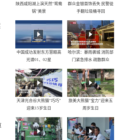
陕西咸阳湖上演天然“鸳鸯
群众金银首饰丢失 民警徒
锅”美景
手翻垃圾桶寻回
案
中国成功发射东方慧眼高
哈尔滨：暴雨袭城 消防部
光谱01、02星
门紧急排水 疏散群众
天津光合谷大熊猫“巧巧”
旅美大熊猫“宝力”迎来五
迎来15岁生日
周岁生日
草