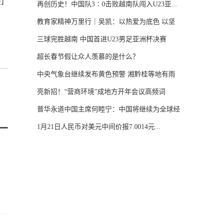
骏】
再创历史！中国队3∶0击败越南队闯入U23亚...
教育家精神万里行｜吴凯：以热爱为底色 以坚
守...
三球完胜越南 中国首进U23男足亚洲杯决赛
超长春节假让众人羡慕的是什么？
中央气象台继续发布黄色预警 湘黔桂等地有雨
雪...
亮新招！“营商环境”成地方开年会议高频词
普华永道中国主席何睦宁：中国将继续为全球经
济...
1月21日人民币对美元中间价报7.0014元...