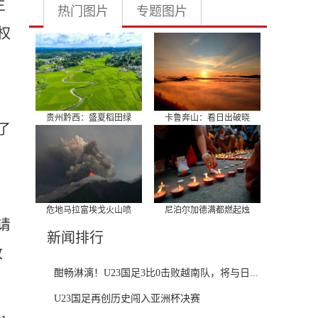
主
热门图片
专题图片
权
贵州黔西：盛夏稻田绿
卡鲁奔山：看日出破晓
了
危地马拉富埃戈火山喷
尼泊尔加德满都燃起烛
请
新闻排行
收
酣畅淋漓！U23国足3比0击败越南队，将与日...
U23国足再创历史闯入亚洲杯决赛