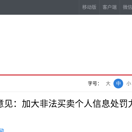
移动版
客户端
微
字号：
大
中
小
意见：加大非法买卖个人信息处罚
动