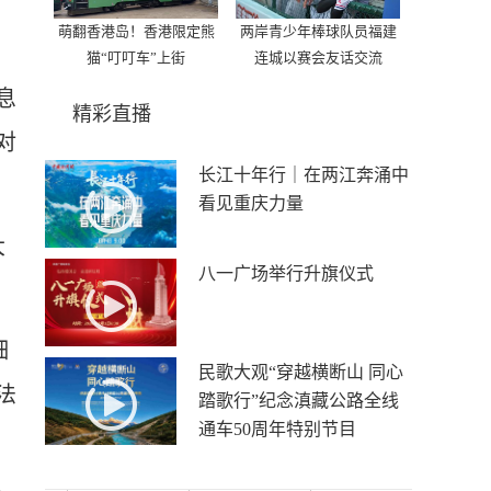
萌翻香港岛！香港限定熊
两岸青少年棒球队员福建
猫“叮叮车”上街
连城以赛会友话交流
息
精彩直播
对
长江十年行｜在两江奔涌中
看见重庆力量
大
八一广场举行升旗仪式
细
民歌大观“穿越横断山 同心
法
踏歌行”纪念滇藏公路全线
通车50周年特别节目