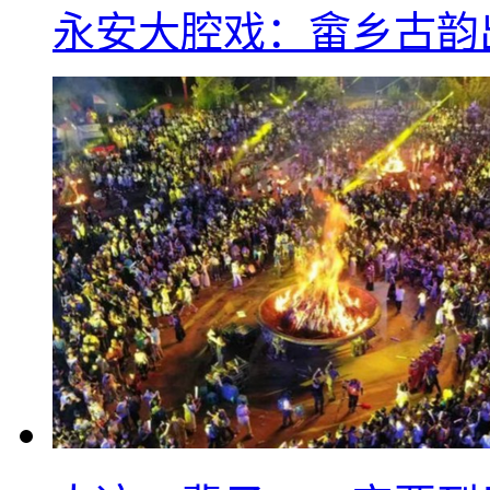
永安大腔戏：畲乡古韵