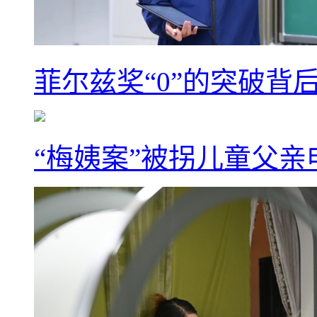
菲尔兹奖“0”的突破背
“梅姨案”被拐儿童父