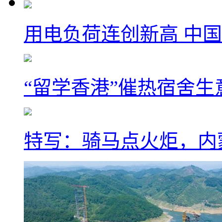
用电负荷连创新高 中国
“留学香港”催热宿舍生
特写：骑马点火炬，内