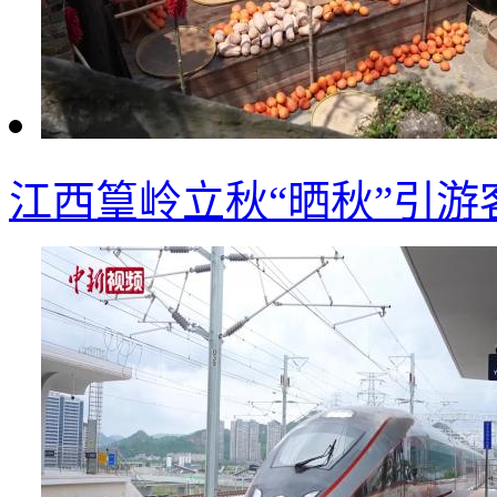
江西篁岭立秋“晒秋”引游