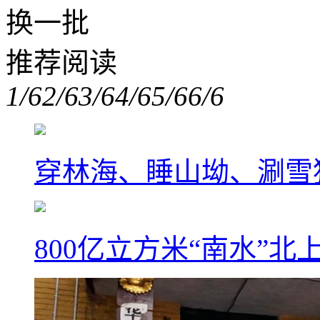
换一批
推荐阅读
1/6
2/6
3/6
4/6
5/6
6/6
穿林海、睡山坳、涮雪
800亿立方米“南水”北