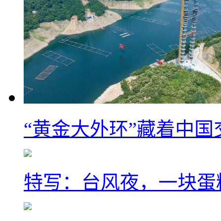
“黄金大外环”藏着中
特写：台风夜，一块蛋