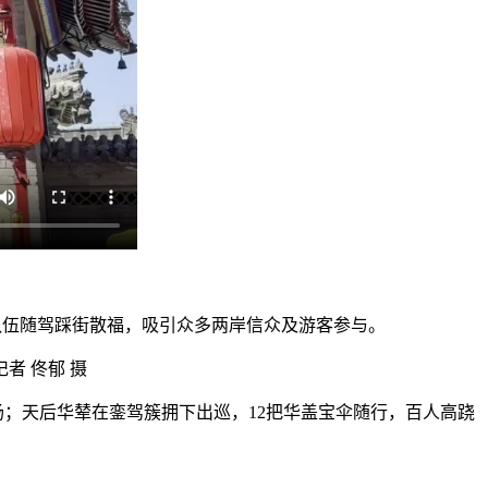
会队伍随驾踩街散福，吸引众多两岸信众及游客参与。
记者 佟郁 摄
场；天后华辇在銮驾簇拥下出巡，12把华盖宝伞随行，百人高跷