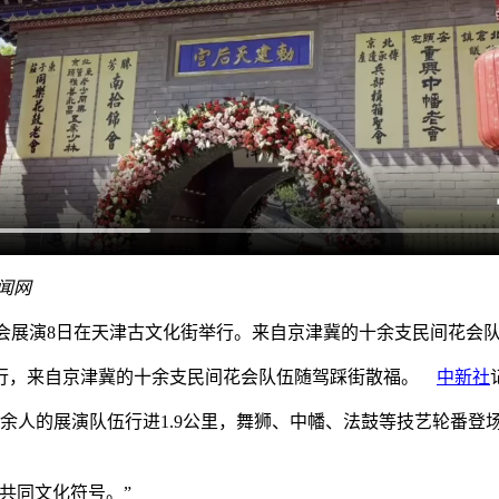
闻网
天津皇会展演8日在天津古文化街举行。来自京津冀的十余支民间花
举行，来自京津冀的十余支民间花会队伍随驾踩街散福。
中新社
0余人的展演队伍行进1.9公里，舞狮、中幡、法鼓等技艺轮番登
共同文化符号。”