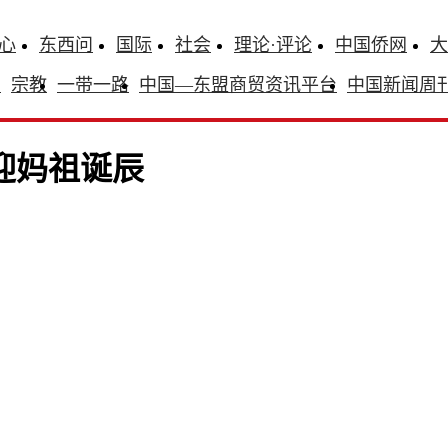
心
东西问
国际
社会
理论·评论
中国侨网
大
识
宗教
一带一路
中国—东盟商贸资讯平台
中国新闻周
迎妈祖诞辰