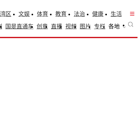
湾区
文娱
体育
教育
法治
健康
生活
刊
国是直通车
创意
直播
视频
图片
专栏
各地