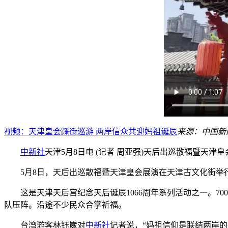
视频：天津皇会踩街巡游 两岸信众共迎妈祖诞辰
来源：中国新
中新社
天津5月8日电 (记者 周亚强)天后出巡散福暨
5月8日，天后出巡散福暨天津皇会展演在天津古文化街
这是天津天后宫纪念天后诞辰1066周年系列活动之一。70
队压阵。沿途不少民众合掌祈福。
台湾游客林钰崴对
中新社
记者说，“妈祖信仰是联结两岸的