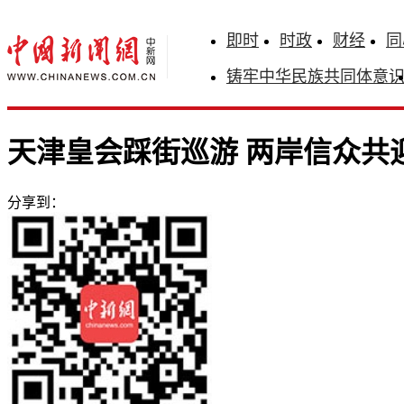
即时
时政
财经
同
铸牢中华民族共同体意
天津皇会踩街巡游 两岸信众共
分享到：