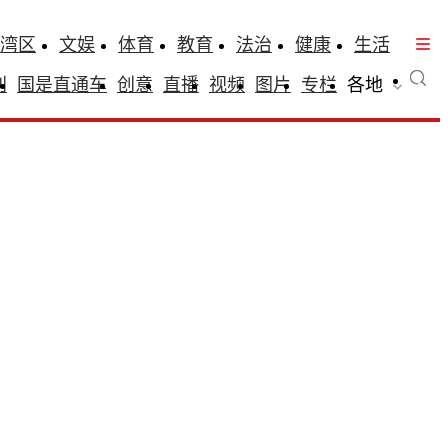
湾区
文娱
体育
教育
法治
健康
生活
刊
国是直通车
创意
直播
视频
图片
专栏
各地