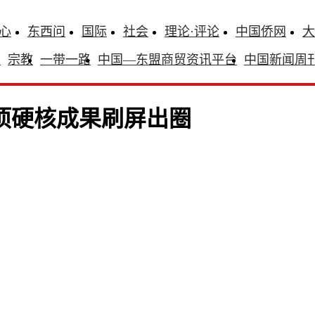
心
东西问
国际
社会
理论·评论
中国侨网
大
识
宗教
一带一路
中国—东盟商贸资讯平台
中国新闻周
项硬核成果刷屏出圈