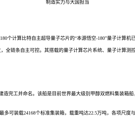
制造实力与大国担当
0个计算比特自主超导量子芯片的“本源悟空-180”量子计算
发，全链条自主可控。其搭载的量子计算芯片系统、量子计算测
通建造完工并命名。该船是目前世界最大级别甲醇双燃料集装箱船
，最多可装载24168个标准集装箱，载重吨达22.5万吨，各项