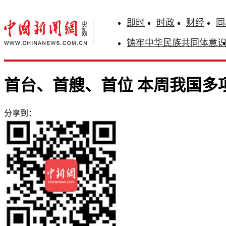
即时
时政
财经
同
铸牢中华民族共同体意
首台、首艘、首位 本周我国多
分享到：