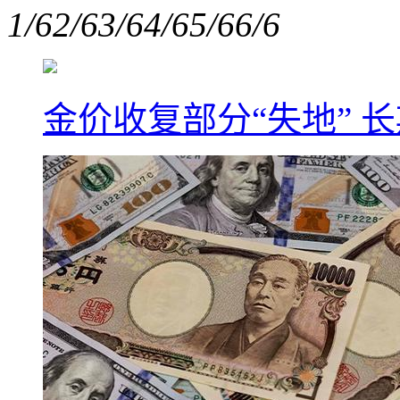
1/6
2/6
3/6
4/6
5/6
6/6
金价收复部分“失地” 