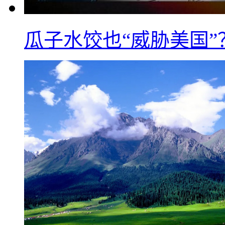
瓜子水饺也“威胁美国”