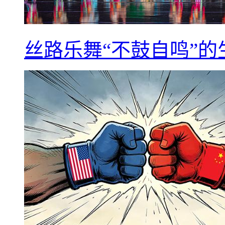
丝路乐舞“不鼓自鸣”