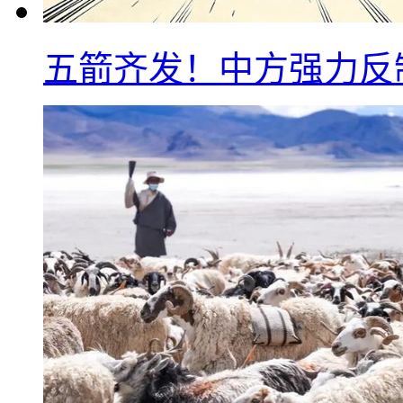
五箭齐发！中方强力反