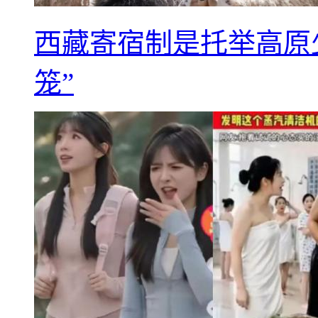
西藏寄宿制是托举高原
笼”