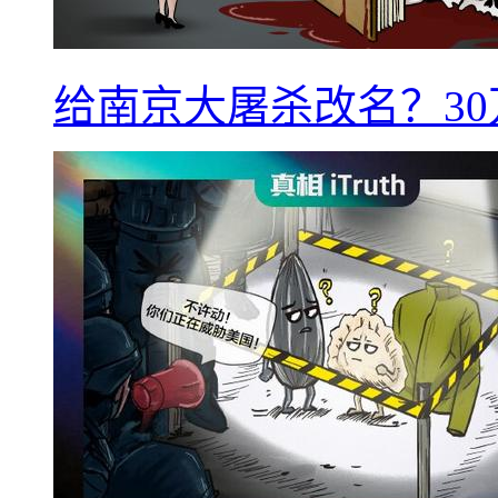
给南京大屠杀改名？3