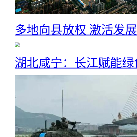
多地向县放权 激活发
湖北咸宁：长江赋能绿