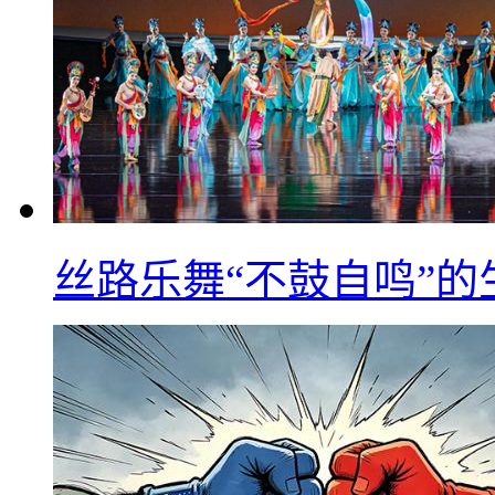
丝路乐舞“不鼓自鸣”