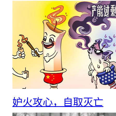
妒火攻心，自取灭亡