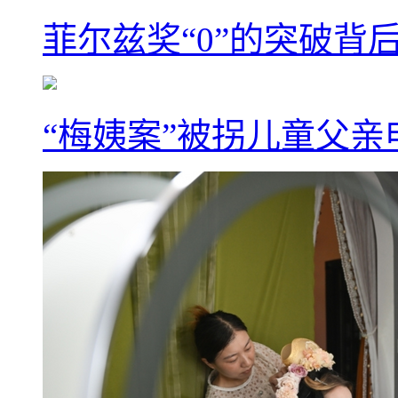
菲尔兹奖“0”的突破背
“梅姨案”被拐儿童父