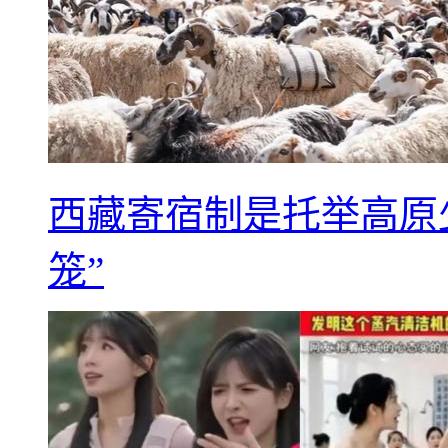
西藏寄宿制是托举高原
笼”