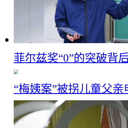
菲尔兹奖“0”的突破背
“梅姨案”被拐儿童父