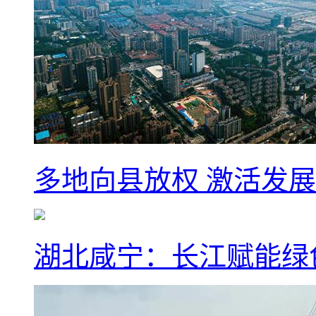
多地向县放权 激活发
湖北咸宁：长江赋能绿