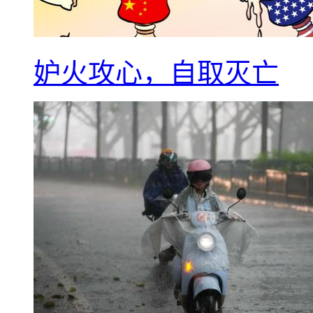
妒火攻心，自取灭亡