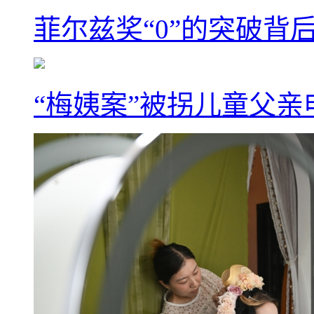
菲尔兹奖“0”的突破背
“梅姨案”被拐儿童父