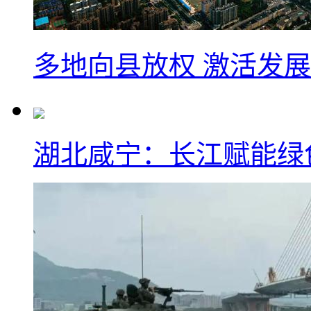
多地向县放权 激活发
湖北咸宁：长江赋能绿