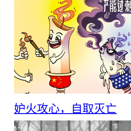
妒火攻心，自取灭亡