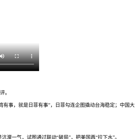
批评。
台湾有事，就是日菲有事”，日菲勾连企图撬动台海稳定；中国大
瀣一气，试图通过联动“破局”，把美国再“拉下水”。