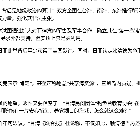
背后是地缘政治的算计：双方企图在台海、南海、东海推行所谓
权力量，强化其非法主张。
本试图通过扩大对菲律宾的军售及军事合作，确立其在“第一岛链
”来寻求外部支持，但实质上只是被利用。
菲此举背后至少获得了美国默许。同时，日菲认定赖清德为争取
表示“肯定”，甚至声称愿意“共享海资源”，直到岛内质疑、
的愿望，恐怕又要落空了！”台湾民间团体“钓鱼台教育协会”
地期盼能有一片安心捕鱼、养家糊口的海域，怎么就这么难？”
不可思议。”台湾《联合报》社论称，不仅如此，赖清德当局还