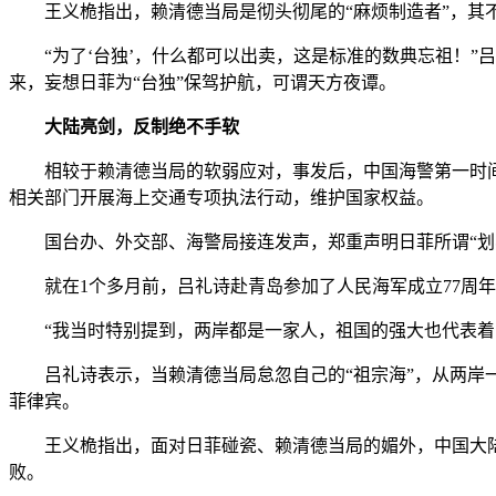
王义桅指出，赖清德当局是彻头彻尾的“麻烦制造者”，其不
“为了‘台独’，什么都可以出卖，这是标准的数典忘祖！”吕
来，妄想日菲为“台独”保驾护航，可谓天方夜谭。
大陆亮剑，反制绝不手软
相较于赖清德当局的软弱应对，事发后，中国海警第一时间
相关部门开展海上交通专项执法行动，维护国家权益。
国台办、外交部、海警局接连发声，郑重声明日菲所谓“划
就在1个多月前，吕礼诗赴青岛参加了人民海军成立77周年
“我当时特别提到，两岸都是一家人，祖国的强大也代表着
吕礼诗表示，当赖清德当局怠忽自己的“祖宗海”，从两岸一
菲律宾。
王义桅指出，面对日菲碰瓷、赖清德当局的媚外，中国大陆
败。