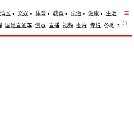
湾区
文娱
体育
教育
法治
健康
生活
刊
国是直通车
创意
直播
视频
图片
专栏
各地