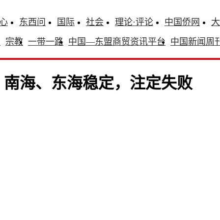
心
东西问
国际
社会
理论·评论
中国侨网
大
识
宗教
一带一路
中国—东盟商贸资讯平台
中国新闻周
、南海、东海稳定，注定失败