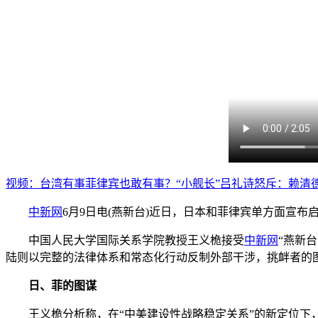
视频：台湾有事菲律宾也敢有事？“小舰长”吕礼诗怒斥：赖清德
中新网
6月9日电(燕新台)近日，日本和菲律宾单方面宣布
中国人民大学国际关系学院教授王义桅接受
中新网
“燕新
陆则以完整的法律体系和常态化行动反制外部干涉，挑衅者的
日、菲的图谋
王义桅分析称，在“中美建设性战略稳定关系”的新定位下，