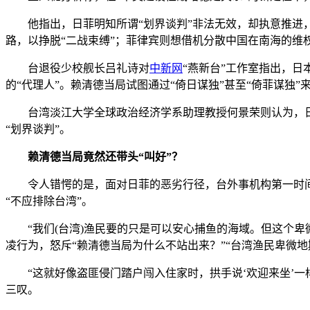
他指出，日菲明知所谓“划界谈判”非法无效，却执意推进，
路，以挣脱“二战束缚”；菲律宾则想借机分散中国在南海的维
台退役少校舰长吕礼诗对
中新网
“燕新台”工作室指出，日
的“代理人”。赖清德当局试图通过“倚日谋独”甚至“倚菲谋独
台湾淡江大学全球政治经济学系助理教授何景荣则认为，日
“划界谈判”。
赖清德当局竟然还带头“叫好”？
令人错愕的是，面对日菲的恶劣行径，台外事机构第一时间竟
“不应排除台湾”。
“我们(台湾)渔民要的只是可以安心捕鱼的海域。但这个卑微
凌行为，怒斥“赖清德当局为什么不站出来？”“台湾渔民卑微
“这就好像盗匪侵门踏户闯入住家时，拱手说‘欢迎来坐’一样
三叹。