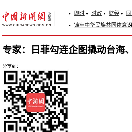
即时
时政
财经
同
铸牢中华民族共同体意
专家：日菲勾连企图撬动台海
分享到：