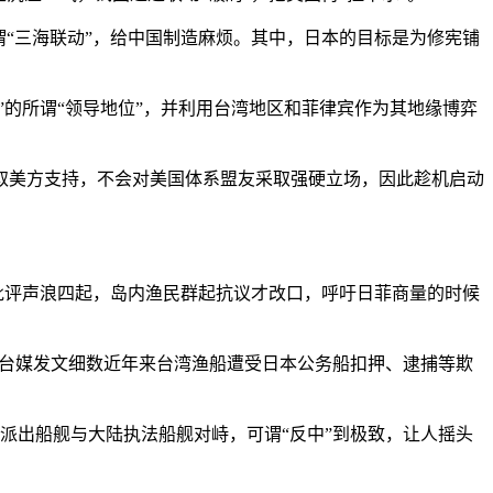
“三海联动”，给中国制造麻烦。其中，日本的目标是为修宪铺
”的所谓“领导地位”，并利用台湾地区和菲律宾作为其地缘博弈
美方支持，不会对美国体系盟友采取强硬立场，因此趁机启动
批评声浪四起，岛内渔民群起抗议才改口，呼吁日菲商量的时候
在台媒发文细数近年来台湾渔船遭受日本公务船扣押、逮捕等欺
派出船舰与大陆执法船舰对峙，可谓“反中”到极致，让人摇头