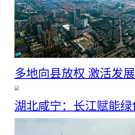
多地向县放权 激活发
湖北咸宁：长江赋能绿