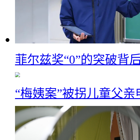
菲尔兹奖“0”的突破背
“梅姨案”被拐儿童父