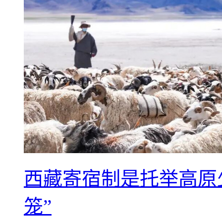
西藏寄宿制是托举高原
笼”