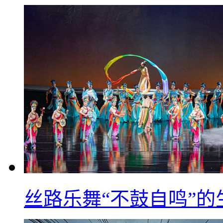
丝路乐舞“不鼓自鸣”