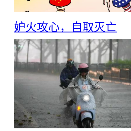
妒火攻心，自取灭亡