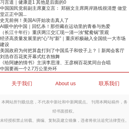
习言道｜健康是1 其他是后面的0
中国国民党前副主席夏立言： 郑丽文主席两岸路线很清楚 做堂
堂正正中国...
史无前例！美国AI开始攻击真人了
AI眼中的中国｜回忆杀！那些藏在运动里的青春与热爱
（长江十年行）重庆两江交汇现一清一浊“鸳鸯锅”景观
经济高质量发展里的“心”与“新”｜重庆积极融入全国统一大市场
建设
美国政府为何把算盘打到了中国瓜子和饺子上？丨新闻会客厅
刘浩存百花奖开幕式红衣独舞
《给阿嬷的情书》主演李思潼、王彦桐百花奖同台合唱
中国要画一个2.7万公里外环
关于我们
About us
联系我们
本网站所刊载信息，不代表中新社和中新网观点。 刊用本网站稿件，务
经书面授权。
未经授权禁止转载、摘编、复制及建立镜像，违者将依法追究法律责任。