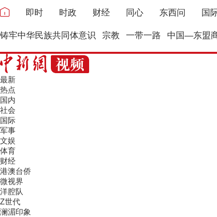
即时
时政
财经
同心
东西问
国
铸牢中华民族共同体意识
宗教
一带一路
中国—东盟
最新
热点
国内
社会
国际
军事
文娱
体育
财经
港澳台侨
微视界
洋腔队
Z世代
澜湄印象