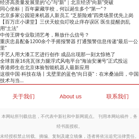
经济高质量发展里的“心”与“新”｜北京经济“向新”突破
同心坐标｜百年蒙藏学校，何以诞生多个“第一”？
北京多家公园迎来机器人新员工 “乏脏险难”四类场景优先上岗
【百万庄小课堂】三伏天蚊虫叮咬止痒存误区 医生提醒勿乱
用“土法”
中传王牌专业取消艺考，释放什么信号？
重庆忠县配备1200余个手摇报警器 打通预警信息传递“最后一公
里”
手艺人用大漆工艺进行创作 成品出现那一刻太惊艳了
全球首座16兆瓦张力腿浮式风电平台“海油安澜号”正式投运
香港师生在北京体验智能机器人最新应用
这很中国·科技在场丨戈壁里的蓝色“向日葵”：在米桑油田，中国
技术与当...
关于我们
About us
联系我们
本网站所刊载信息，不代表中新社和中新网观点。 刊用本网站稿件，务
经书面授权。
未经授权禁止转载、摘编、复制及建立镜像，违者将依法追究法律责任。