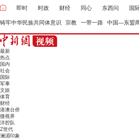
即时
时政
财经
同心
东西问
国
铸牢中华民族共同体意识
宗教
一带一路
中国—东盟
最新
热点
国内
社会
国际
军事
文娱
体育
财经
港澳台侨
微视界
洋腔队
Z世代
澜湄印象