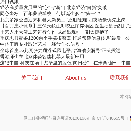
热门视频
经济高质量发展里的“心”与“新”｜北京经济“向新”突破
同心坐标｜百年蒙藏学校，何以诞生多个“第一”？
北京多家公园迎来机器人新员工 “乏脏险难”四类场景优先上岗
【百万庄小课堂】三伏天蚊虫叮咬止痒存误区 医生提醒勿乱用“
手艺人用大漆工艺进行创作 成品出现那一刻太惊艳了
重庆忠县配备1200余个手摇报警器 打通预警信息传递“最后一公
中传王牌专业取消艺考，释放什么信号？
全球首座16兆瓦张力腿浮式风电平台“海油安澜号”正式投运
香港师生在北京体验智能机器人最新应用
这很中国·科技在场丨戈壁里的蓝色“向日葵”：在米桑油田，中国技
关于我们
About us
联系我们
本网
[
网上传播视听节目许可证(0106168)
] [
京ICP证040655号
] [