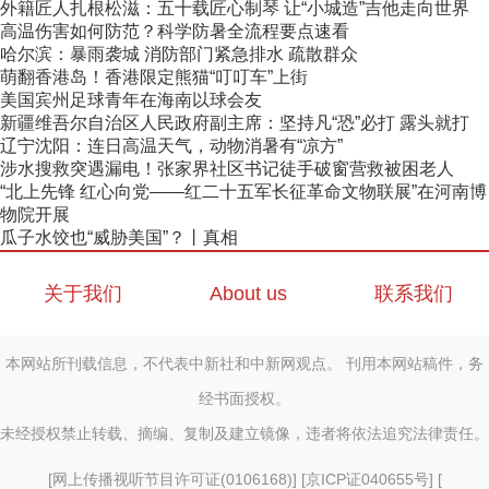
外籍匠人扎根松滋：五十载匠心制琴 让“小城造”吉他走向世界
高温伤害如何防范？科学防暑全流程要点速看
哈尔滨：暴雨袭城 消防部门紧急排水 疏散群众
萌翻香港岛！香港限定熊猫“叮叮车”上街
美国宾州足球青年在海南以球会友
新疆维吾尔自治区人民政府副主席：坚持凡“恐”必打 露头就打
辽宁沈阳：连日高温天气，动物消暑有“凉方”
涉水搜救突遇漏电！张家界社区书记徒手破窗营救被困老人
“北上先锋 红心向党——红二十五军长征革命文物联展”在河南博
物院开展
瓜子水饺也“威胁美国”？丨真相
关于我们
About us
联系我们
本网站所刊载信息，不代表中新社和中新网观点。 刊用本网站稿件，务
经书面授权。
未经授权禁止转载、摘编、复制及建立镜像，违者将依法追究法律责任。
[
网上传播视听节目许可证(0106168)
] [
京ICP证040655号
] [