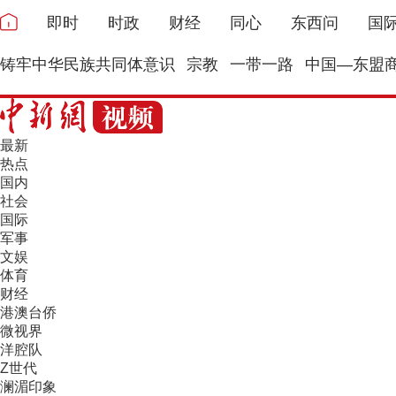
即时
时政
财经
同心
东西问
国
铸牢中华民族共同体意识
宗教
一带一路
中国—东盟
最新
热点
国内
社会
国际
军事
文娱
体育
财经
港澳台侨
微视界
洋腔队
Z世代
澜湄印象