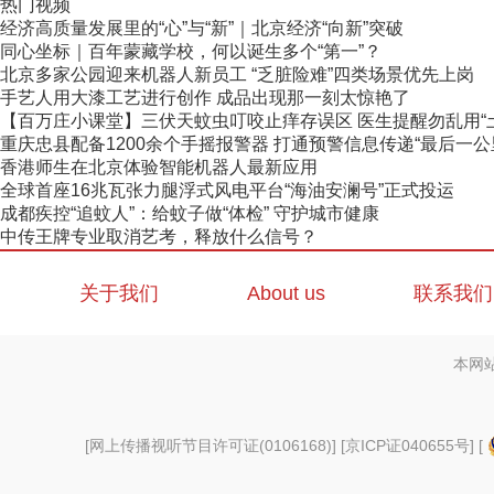
热门视频
经济高质量发展里的“心”与“新”｜北京经济“向新”突破
同心坐标｜百年蒙藏学校，何以诞生多个“第一”？
北京多家公园迎来机器人新员工 “乏脏险难”四类场景优先上岗
手艺人用大漆工艺进行创作 成品出现那一刻太惊艳了
【百万庄小课堂】三伏天蚊虫叮咬止痒存误区 医生提醒勿乱用“
重庆忠县配备1200余个手摇报警器 打通预警信息传递“最后一公
香港师生在北京体验智能机器人最新应用
全球首座16兆瓦张力腿浮式风电平台“海油安澜号”正式投运
成都疾控“追蚊人”：给蚊子做“体检” 守护城市健康
中传王牌专业取消艺考，释放什么信号？
关于我们
About us
联系我们
本网
[
网上传播视听节目许可证(0106168)
] [
京ICP证040655号
] [