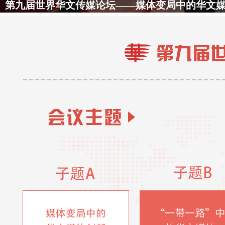
华文传媒人福州分享如何讲好“中国故事”
中国新闻网
#第九届华文传媒论坛#
全国人大常委会副委员长兼秘书长王
日出席第九届世界华文传媒论坛开幕式时表示，希望海外
体用手中的如椽巨笔，书写这不平凡的时代……
[详细]
中国新闻网
#第九届华文传媒论坛#
10日上午9时，由中国国务院侨务办
福建省人民政府、中国新闻社主办的第九届世界华文传媒
中国福州开幕……
[详细]