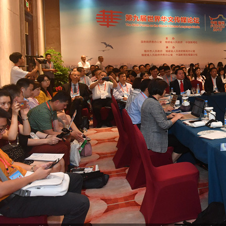
方面商机……
[详细]
中国新闻网
#第九届华文传媒论坛#
中国新闻社社长章新新在第九届世
传媒论坛上发表题为《“一带一路”与华文媒体新发展》的
告，就华文媒体的机遇与使命展开探讨……
[详细]
中国新闻网
#第九届华文传媒论坛#
国务院新闻办公室副主任郭卫民指
在“一带一路”倡议渐成全球共识、中国与世界联系日益紧
下，海外华文媒体应紧紧抓住历史机遇，积极主动地讲好
事……
[详细]
中国新闻网
#第九届华文传媒论坛#
福建省省长于伟国指出，遍布全球
华人媒体是联系中国与世界的重要桥梁，福建与海外华文
直保持紧密联系……
[详细]
中国新闻网
#第九届华文传媒论坛#
国务院侨办主任裘援平指出，华文
是“丝路”理念、“丝路精神”的弘扬者和传播者，也是“丝路”
设、“丝路”联通的参与者和记录者……
[详细]