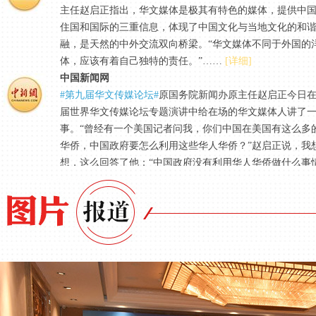
主任赵启正指出，华文媒体是极其有特色的媒体，提供中
住国和国际的三重信息，体现了中国文化与当地文化的和
融，是天然的中外交流双向桥梁。“华文媒体不同于外国的
体，应该有着自己独特的责任。”……
[详细]
中国新闻网
#第九届华文传媒论坛#
原国务院新闻办原主任赵启正今日
届世界华文传媒论坛专题演讲中给在场的华文媒体人讲了
事。“曾经有一个美国记者问我，你们中国在美国有这么多
华侨，中国政府要怎么利用这些华人华侨？”赵启正说，我
想，这么回答了他：“中国政府没有利用华人华侨做什么事
们是天然的中美交流桥梁。”……
[详细]
中国新闻网
#第九届华文传媒论坛#
中国国际经济交流中心副总经济师
在第九届世界华文传媒论坛——“一带一路”中的华文媒体
中表示，中国今年全年经济增长6.8%“我们是有信心的”…
细]
中国新闻网
#第九届华文传媒论坛#
厦门大学南洋研究院、国际关系学
研究所所长吴崇伯指出，“一带一路”建设将为沿线国家带