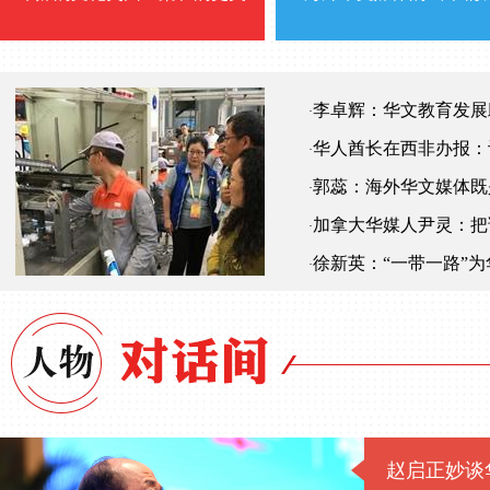
李卓辉：华文教育发展
·
华人酋长在西非办报：
·
郭蕊：海外华文媒体既是
·
加拿大华媒人尹灵：把
·
徐新英：“一带一路”
·
赵启正妙谈