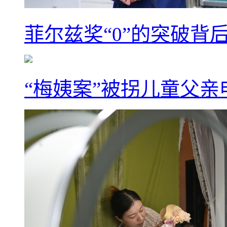
菲尔兹奖“0”的突破背
“梅姨案”被拐儿童父