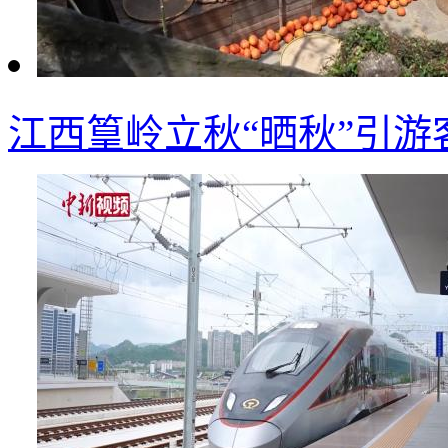
江西篁岭立秋“晒秋”引游