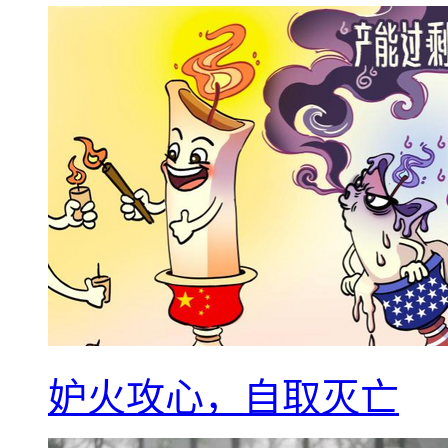
妒火攻心，自取灭亡