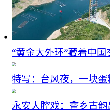
“黄金大外环”藏着中
特写：台风夜，一块蛋
永安大腔戏：畲乡古韵