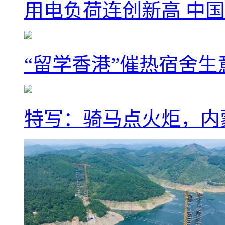
用电负荷连创新高 中国
“留学香港”催热宿舍生
特写：骑马点火炬，内