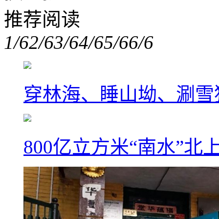
推荐阅读
1/6
2/6
3/6
4/6
5/6
6/6
穿林海、睡山坳、涮雪
800亿立方米“南水”北