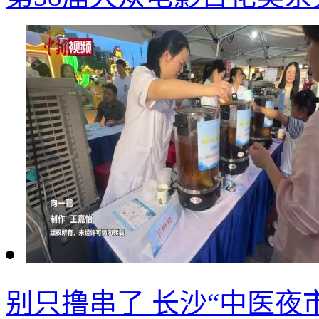
别只撸串了 长沙“中医夜