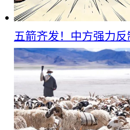
五箭齐发！中方强力反