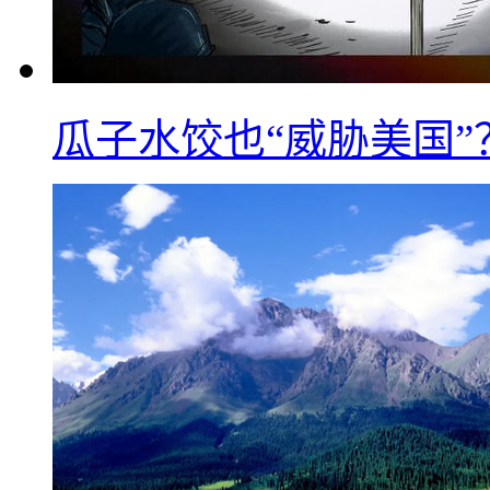
瓜子水饺也“威胁美国”