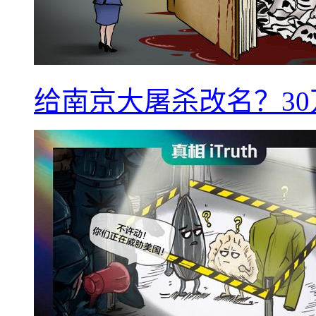
给南京大屠杀改名？3