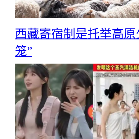
西藏寄宿制是托举高原
笼”