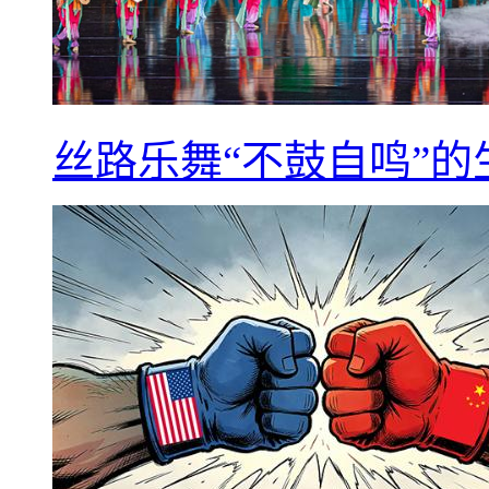
丝路乐舞“不鼓自鸣”