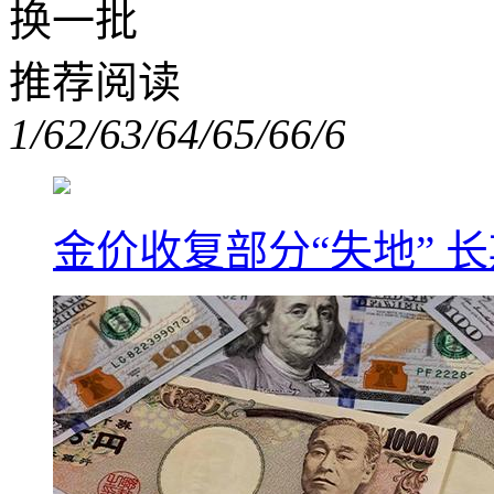
换一批
推荐阅读
1/6
2/6
3/6
4/6
5/6
6/6
金价收复部分“失地” 