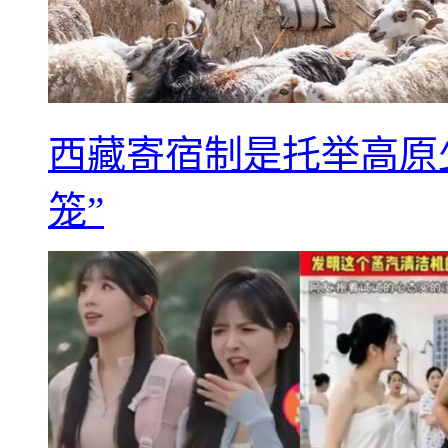
西藏寄宿制是托举高原
笼”