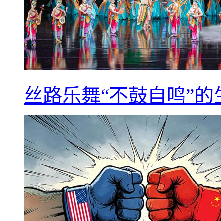
丝路乐舞“不鼓自鸣”