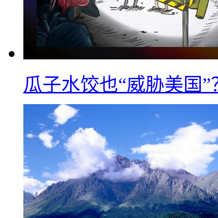
瓜子水饺也“威胁美国”