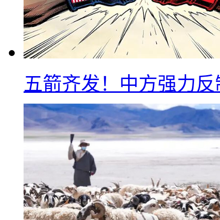
五箭齐发！中方强力反