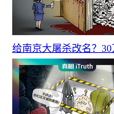
给南京大屠杀改名？3