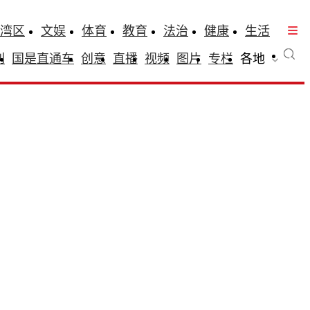
湾区
文娱
体育
教育
法治
健康
生活
刊
国是直通车
创意
直播
视频
图片
专栏
各地