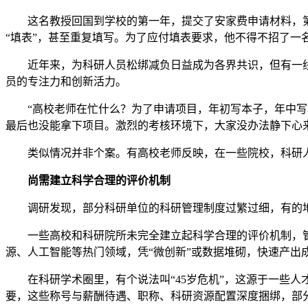
这名教授回国到学校的第一年，提交了安家费申请材料，第二
“填表”，甚至重复填写。为了应付填表要求，他不得不招了一
近年来，为科研人员松绑减负日益成为各界共识，但有一线科
员的专注力和创新活力。
“高校老师在忙什么？为了申请项目，年初写本子，年中写本
最后也没能拿下项目。激烈的考核环境下，大家没办法静下心
类似情况并非个案。有高校老师反映，在一些院校，科研人
尚需建立科学合理的评价机制
调研发现，部分科研单位的科研管理制度过繁过细，有的地方
一些高校和科研院所未完全建立起科学合理的评价机制，管理
源、人工智能等热门领域，凭“微创新”或数据堆砌，快速产出
在科研学术圈里，有个说法叫“45岁危机”，这源于一些人才
要，这些称号与薪酬待遇、职称、科研资源配置深度捆绑，部分青