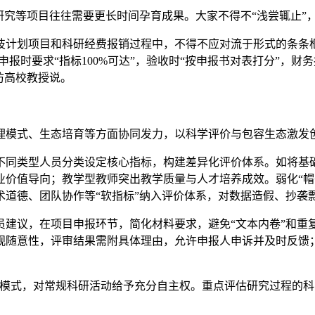
究等项目往往需要更长时间孕育成果。大家不得不“浅尝辄止”，
划项目和科研经费报销过程中，不得不应对流于形式的条条框
申报时要求“指标100%可达”，验收时“按申报书对表打分”，财
访高校教授说。
模式、生态培育等方面协同发力，以科学评价与包容生态激发
类型人员分类设定核心指标，构建差异化评价体系。如将基础
业价值导向；教学型教师突出教学质量与人才培养成效。弱化“帽
道德、团队协作等“软指标”纳入评价体系，对数据造假、抄袭剽
议，在项目申报环节，简化材料要求，避免“文本内卷”和重
观随意性，评审结果需附具体理由，允许申报人申诉并及时反馈；
模式，对常规科研活动给予充分自主权。重点评估研究过程的科