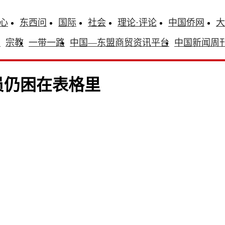
心
东西问
国际
社会
理论·评论
中国侨网
大
识
宗教
一带一路
中国—东盟商贸资讯平台
中国新闻周
员仍困在表格里