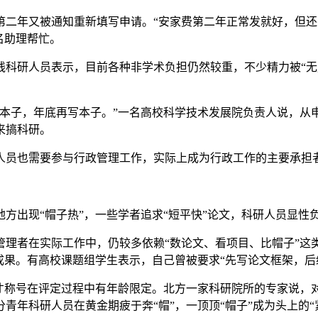
年又被通知重新填写申请。“安家费第二年正常发就好，但还
名助理帮忙。
研人员表示，目前各种非学术负担仍然较重，不少精力被“无
子，年底再写本子。”一名高校科学技术发展院负责人说，从
来搞科研。
员也需要参与行政管理工作，实际上成为行政工作的主要承担
出现“帽子热”，一些学者追求“短平快”论文，科研人员显性
者在实际工作中，仍较多依赖“数论文、看项目、比帽子”这
成果。有高校课题组学生表示，自己曾被要求“先写论文框架，后
称号在评定过程中有年龄限定。北方一家科研院所的专家说，对于
年科研人员在黄金期疲于奔“帽”，一顶顶“帽子”成为头上的“