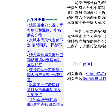
马泰依部长首先希望
传播约有六至七个星期
要区别对待华裔和亚裔
的所有六个病例全都源
马泰依部长告诉大家尽
-
法国卫生部长说，尽
可放心和亚裔、华裔
另外，针对许多法国
朋友交往
依特意走进华人商场，
-
京城本周天气变化不
性肺炎病菌在病体外存
定 晴阴雨风一样都不
上留存，进而传染给接
少
-
沙龙声称愿意撤除巴
勒斯坦境内定居点以
【
打印稿件
】
换取和平
-
流行病学专家提醒：
相关报道：
中国“御宴”
国内出行需要“十项注
相关专题:
防治非典型肺
意”
-
温家宝：沉着应对
抓好防治非典型肺炎
六项重点
-
纽约华埠击破"非
典"谣言 希拉里等亲临