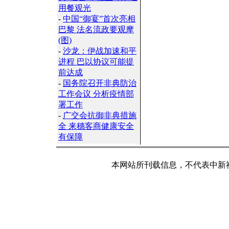
用餐观光
-
中国“御宴”首次亮相
巴黎 法名流政要观摩
(图)
-
沙龙：伊战加速和平
进程 巴以协议可能提
前达成
-
国务院召开非典防治
工作会议 分析疫情部
署工作
-
广交会抗御非典措施
全 来穗客商健康安全
有保障
本网站所刊载信息，不代表中新