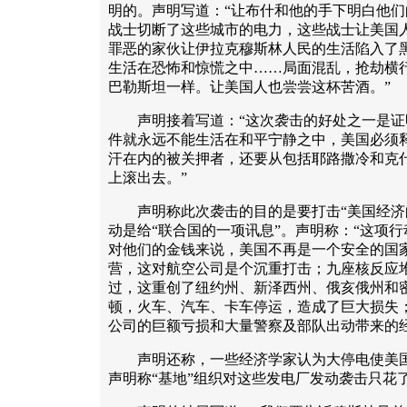
明的。声明写道：“让布什和他的手下明白他
战士切断了这些城市的电力，这些战士让美国
罪恶的家伙让伊拉克穆斯林人民的生活陷入了黑
生活在恐怖和惊慌之中……局面混乱，抢劫横
巴勒斯坦一样。让美国人也尝尝这杯苦酒。”
声明接着写道：“这次袭击的好处之一是证
件就永远不能生活在和平宁静之中，美国必须释
汗在内的被关押者，还要从包括耶路撒冷和克
上滚出去。”
声明称此次袭击的目的是要打击“美国经济的
动是给“联合国的一项讯息”。声明称：“这项
对他们的金钱来说，美国不再是一个安全的国
营，这对航空公司是个沉重打击；九座核反应
过，这重创了纽约州、新泽西州、俄亥俄州和
顿，火车、汽车、卡车停运，造成了巨大损失
公司的巨额亏损和大量警察及部队出动带来的
声明还称，一些经济学家认为大停电使美国国
声明称“基地”组织对这些发电厂发动袭击只花了