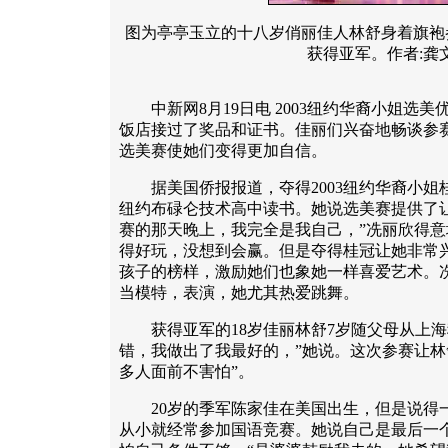
图为亭亭玉立的十八岁俏丽佳人林舒身着旗袍
获得亚军。作者:龚
中新网8月19日电 2003纽约华裔小姐选美
饭店接过了奖品和证书。佳丽们兴奋地畅谈参
选美赛使她们变得更加自信。
据美国侨报报道，夺得2003纽约华裔小姐桂
纽约布碌仑技术高中读书。她说选美赛提供了
赛的那天晚上，我完全是我自己，”冼丽欣得
得好玩，没想到会赢。但是夺得桂冠让她非常
孩子的榜样，激励她们也象她一样喜爱艺术。
当模特，表演，她尤其热爱跳舞。
获得亚军的18岁佳丽林舒7岁随父母从上海
错，我做出了我最好的，”她说。这次参赛让林
多人面前不害怕”。
20岁的季军陈家佳在美国出生，但是说得
从小就经常参加国语竞赛。她说自己是最后一