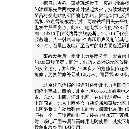
据目击者称，事故现场位于一废品收购站院内，
的油罐车先后两次爆炸并燃起大火，持续燃烧
至吕村变电站的双回输电线路。据北京供电公
线和2条避雷线被烧断后，两座铁塔因失去平
也发生严重变形。此外，输电线下方的2条35
闸，1条10千伏线路导线被烧断，25台10千
源基地、八一射击场等9个高压用户及附近其
23小时，石景山发电厂至吕村的电力调度通讯
事故发生后，华北电力集团公司、北京供电
的2套事故预案，同时，出动人员对该地区线
的安全运行，并组织了600多人的抢修队伍连
抢修，更换并修补导线1.6万米、避雷线5000米
北京娱乐信报的报道引述华北电力有限公司
积停电事故。目前，北京地区60%以上的用电
古、东北、山西、河北电网。在供电过程中，
出现问题，北京电网将会自动切断和事故地区
电网络将会自动增强供电能力，保障北京供电
还有一个十三陵蓄能电厂，装有4台20万千瓦机
时，该电厂用来调节高峰用电时使用。其实它
紧急事故备用电源使用。