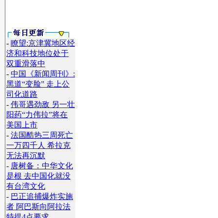
-
瞭望:京津冀地区经
济和科技地位处于
双重滑落中
-
中国《新闻周刊》:
黑道“变脸” 走上公
司化道路
-
伟哥遇劲敌 另一壮
阳药“力伟拉”将在
美国上市
-
法国酷热三周死亡
一万四千人 希拉克
无法再沉默
-
唐树备：中华文化
是根 去中国化就没
有台湾文化
-
巴正追捕爆炸实施
者 阿巴斯向阿拉法
特提4点要求