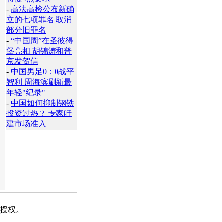
-
高法高检公布新确
立的七项罪名 取消
部分旧罪名
-
“中国周”在圣彼得
堡亮相 胡锦涛和普
京发贺信
-
中国男足0：0战平
智利 周海滨刷新最
年轻"纪录"
-
中国如何抑制钢铁
投资过热？ 专家吁
建市场准入
】
授权。