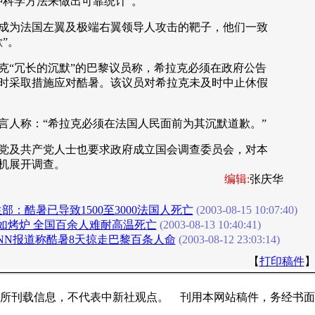
种科学方法来做出可靠统计”。
为法国左翼及极端右翼领导人攻击的靶子，他们一致
”。
“冗长的沉默”的巴黎议员称，希拉克必须在政府公告
时采取措施应对酷暑。该议员对希拉克未及时中止休假
人称：“希拉克必须在法国人民面前为其沉默道歉。”
及共产党人士也要求政府成立国会调查委员会，对本
机展开调查。
编辑:
张庆华
部：酷暑已导致1500至3000法国人死亡
(2003-08-15 10:07:40)
如烤炉 全国百余人难耐高温死亡
(2003-08-13 10:40:41)
CNN报道称酷暑8天掠走巴黎百条人命
(2003-08-12 23:03:14)
【
打印稿件
所刊载信息，不代表中新社观点。 刊用本网站稿件，务经书面