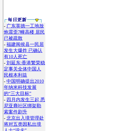
-
广东英德一工地放
炮震歪7幢高楼 居民
已被疏散
-
福建闽侯县一民居
发生大爆炸 已确认
有10人死亡
-
刘延东:香港繁荣稳
定事关全体中国人
民根本利益
-
中国明确提出2010
年纳米科技发展
的“三大目标”
-
四月内发生三起 悉
尼亚裔社区绑架勒
索案件剧升
-
北京出入境管理处
将对五类因私出境
人士“设卡”