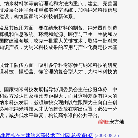
、纳米材料学等前沿理论和方法为重点，建立、完善国
技发展公用平台和重点实验室系统，加强纳米科技信息
建设，构筑国家纳米科技创新体系。
及其应用方面，要在纳米材料的制备、纳米器件制造
算机和信息系统、环境和能源、医疗与卫生、生物和农
国防建设领域，攻克一批重大关键技术，取得一批对未
知识产权，为纳米科技成果的应用与产业化奠定技术基
骨干队伍方面，吸引多学科专家参与纳米科技的研究
懂科技、懂经营、懂管理的复合型人才，为纳米科技的
国家纳米科技发展指导协调委员会主任徐冠华称，中
和西方发达国家相比差距很大，而且这种差距有拉大的
纳米科技发展，必须加快实现由以往跟踪为主向自主创
必须把纳米科技人才队伍建设放在突出位置；必须十分
设，减少低水平重复，构筑高水准的公共平台。
编辑:
宋方灿
集团拟在甘建纳米高技术产业园 总投资6亿
(2003-08-25