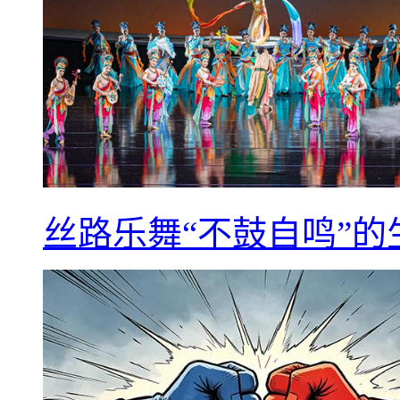
丝路乐舞“不鼓自鸣”