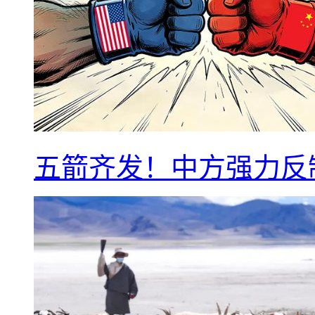
五箭齐发！中方强力反