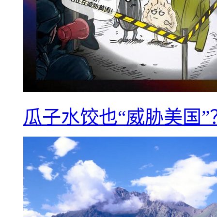
瓜子水饺也“威胁美国”