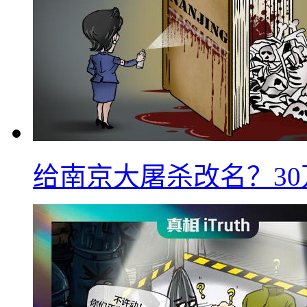
给南京大屠杀改名？3