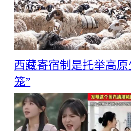
西藏寄宿制是托举高原
笼”