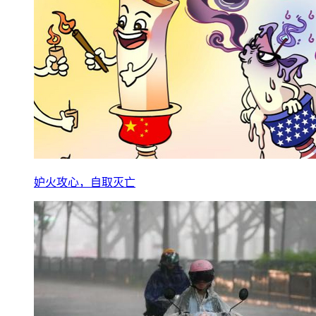
妒火攻心，自取灭亡