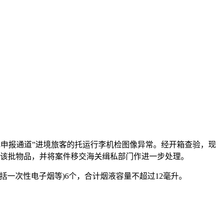
无申报通道”进境旅客的托运行李机检图像异常。经开箱查验，现
暂扣该批物品，并将案件移交海关缉私部门作进一步处理。
一次性电子烟等)6个，合计烟液容量不超过12毫升。