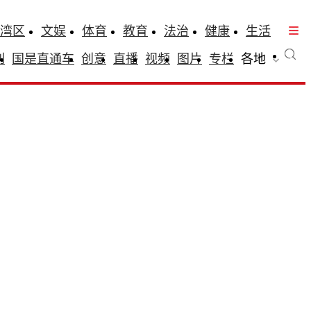
湾区
文娱
体育
教育
法治
健康
生活
刊
国是直通车
创意
直播
视频
图片
专栏
各地