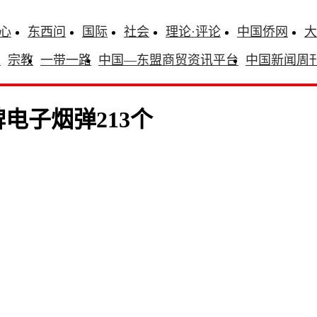
心
东西问
国际
社会
理论·评论
中国侨网
大
识
宗教
一带一路
中国—东盟商贸资讯平台
中国新闻周
电子烟弹213个