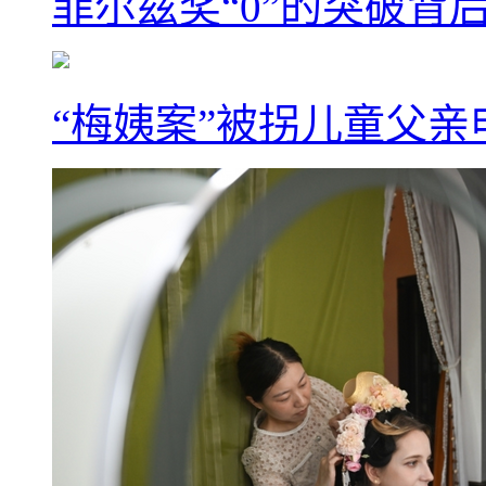
菲尔兹奖“0”的突破背
“梅姨案”被拐儿童父