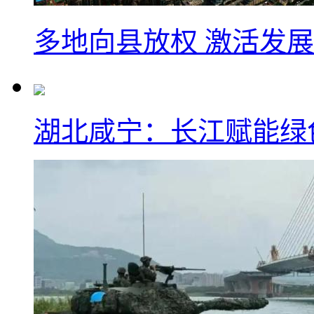
多地向县放权 激活发
湖北咸宁：长江赋能绿