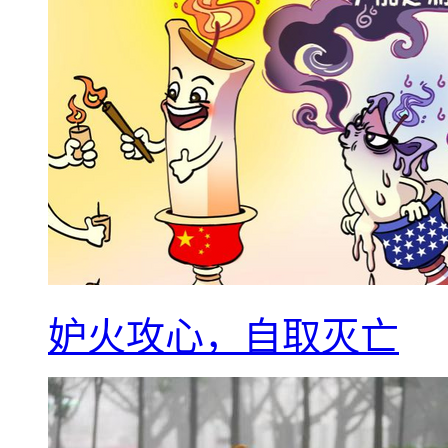
妒火攻心，自取灭亡