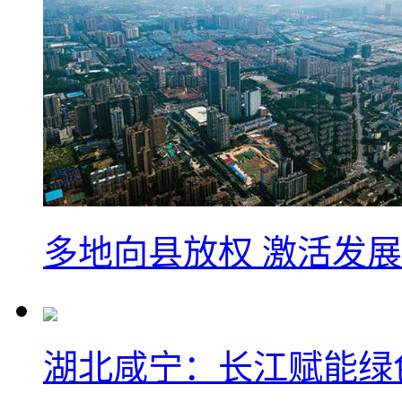
多地向县放权 激活发
湖北咸宁：长江赋能绿