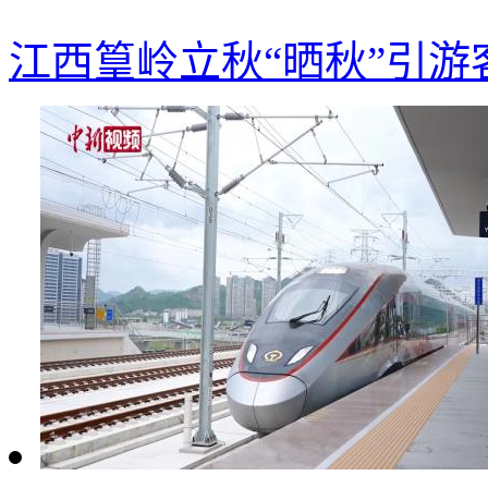
江西篁岭立秋“晒秋”引游