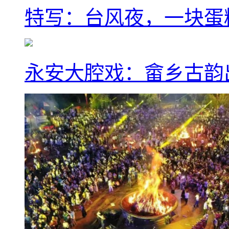
特写：台风夜，一块蛋
永安大腔戏：畲乡古韵