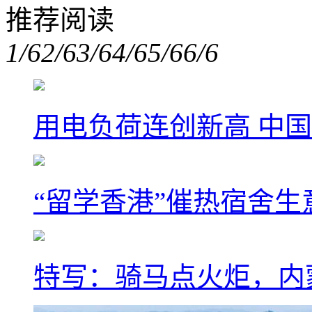
推荐阅读
1/6
2/6
3/6
4/6
5/6
6/6
用电负荷连创新高 中国
“留学香港”催热宿舍生
特写：骑马点火炬，内