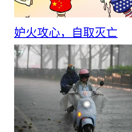
妒火攻心，自取灭亡