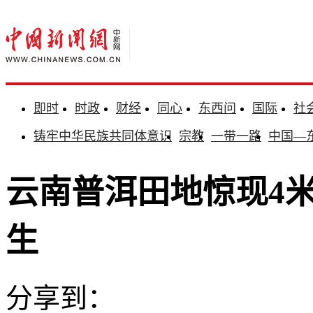
即时
时政
财经
同心
东西问
国际
社
铸牢中华民族共同体意识
宗教
一带一路
中国—
云南普洱田地惊现4
生
分享到：