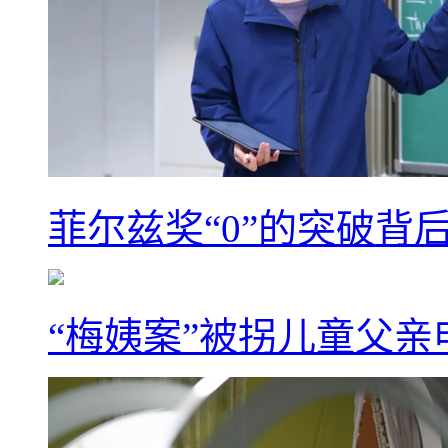
菲尔兹奖“0”的突破背
“梅姨案”被拐儿童父