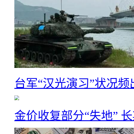
台军“汉光演习”状况频
金价收复部分“失地” 