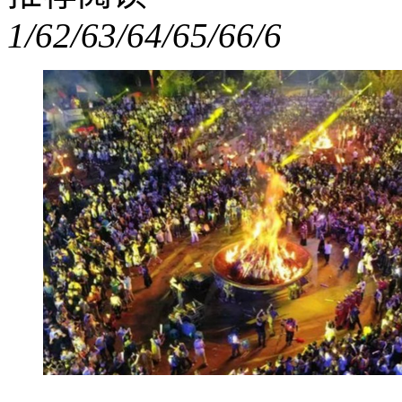
1/6
2/6
3/6
4/6
5/6
6/6