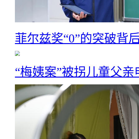
菲尔兹奖“0”的突破背
“梅姨案”被拐儿童父