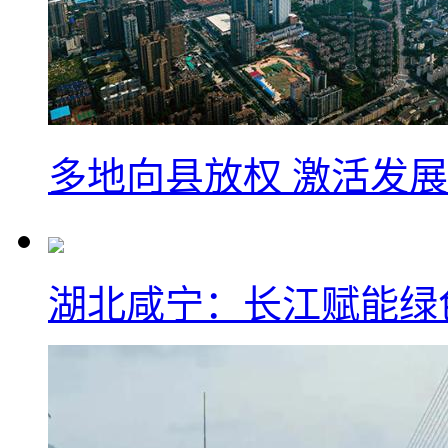
多地向县放权 激活发
湖北咸宁：长江赋能绿