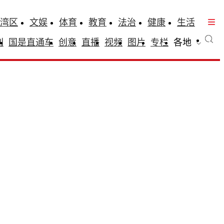
湾区
文娱
体育
教育
法治
健康
生活
刊
国是直通车
创意
直播
视频
图片
专栏
各地