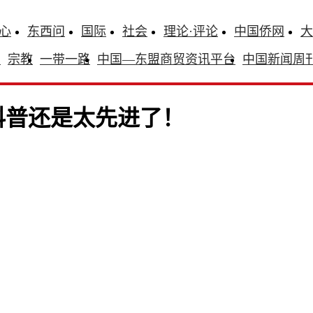
心
东西问
国际
社会
理论·评论
中国侨网
大
识
宗教
一带一路
中国—东盟商贸资讯平台
中国新闻周
科普还是太先进了！