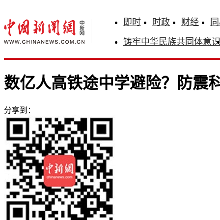
即时
时政
财经
同
铸牢中华民族共同体意
数亿人高铁途中学避险？防震
分享到：