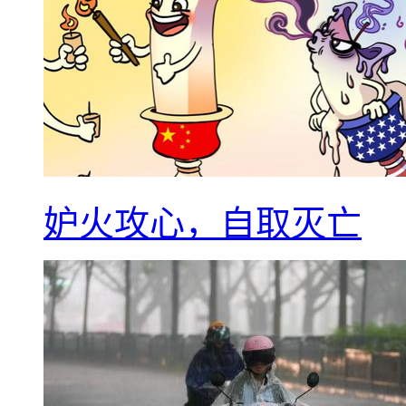
妒火攻心，自取灭亡