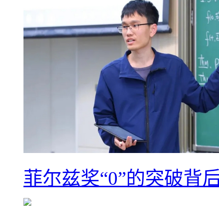
菲尔兹奖“0”的突破背