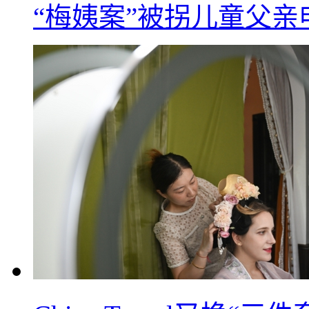
“梅姨案”被拐儿童父