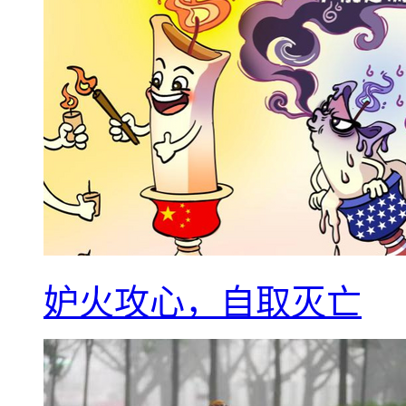
妒火攻心，自取灭亡