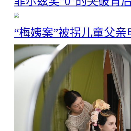
菲尔兹奖“0”的突破背
“梅姨案”被拐儿童父