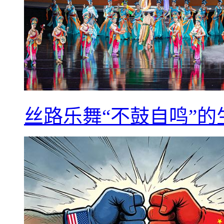
丝路乐舞“不鼓自鸣”