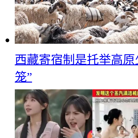
西藏寄宿制是托举高原
笼”