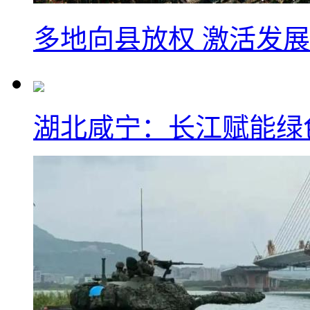
多地向县放权 激活发
湖北咸宁：长江赋能绿