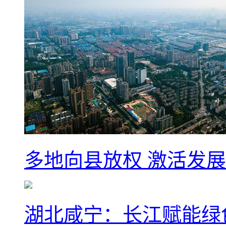
多地向县放权 激活发
湖北咸宁：长江赋能绿