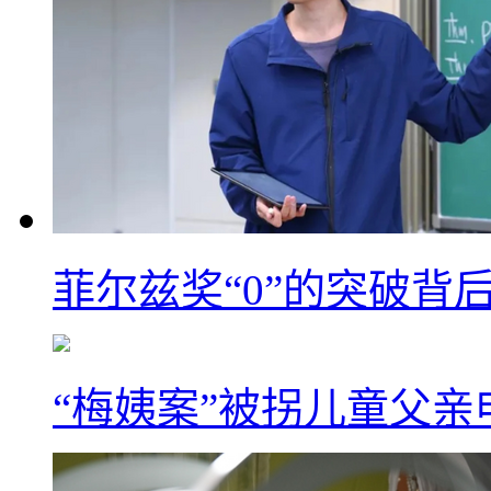
菲尔兹奖“0”的突破背
“梅姨案”被拐儿童父