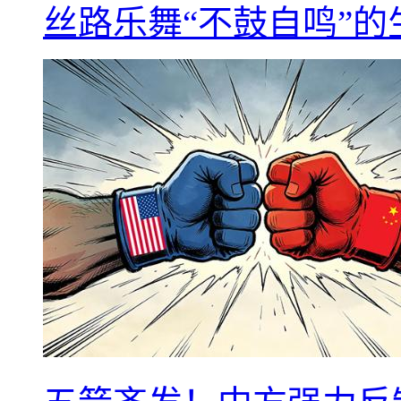
丝路乐舞“不鼓自鸣”