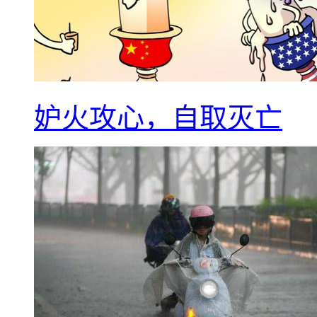
妒火攻心，自取灭亡