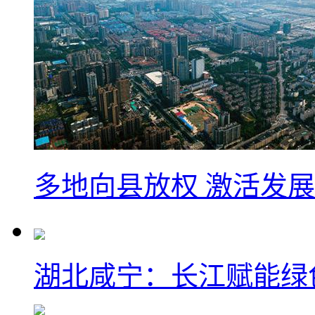
多地向县放权 激活发
湖北咸宁：长江赋能绿