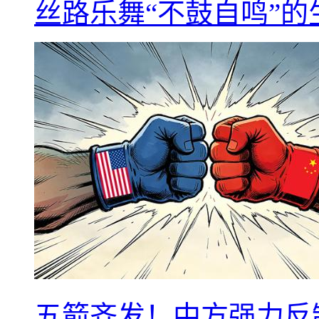
丝路乐舞“不鼓自鸣”
五箭齐发！中方强力反