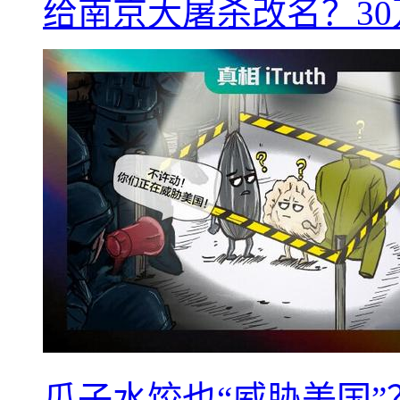
给南京大屠杀改名？3
瓜子水饺也“威胁美国”