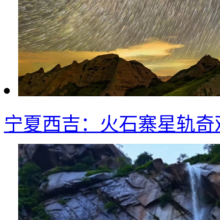
宁夏西吉：火石寨星轨奇