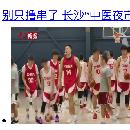
别只撸串了 长沙“中医夜