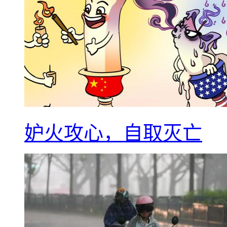
妒火攻心，自取灭亡