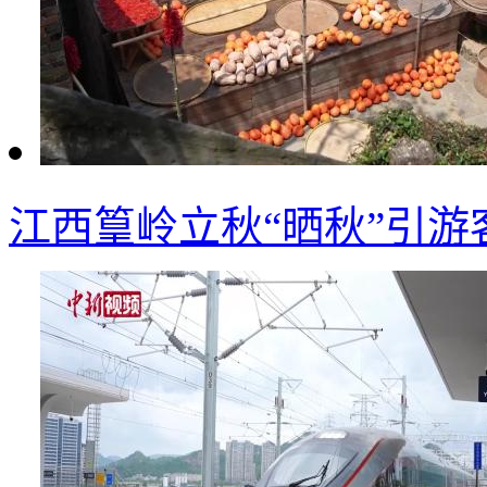
江西篁岭立秋“晒秋”引游