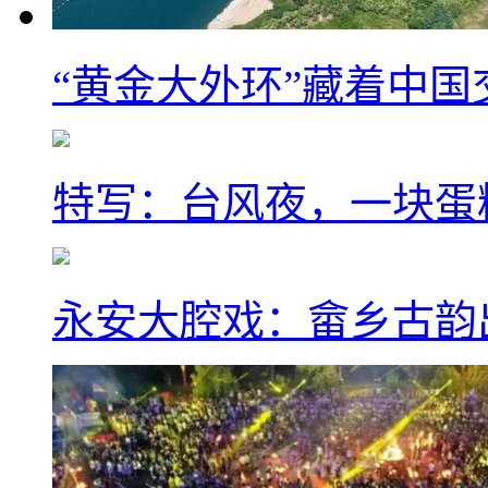
“黄金大外环”藏着中
特写：台风夜，一块蛋
永安大腔戏：畲乡古韵