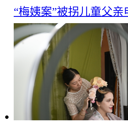
“梅姨案”被拐儿童父