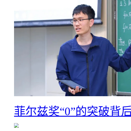
菲尔兹奖“0”的突破背